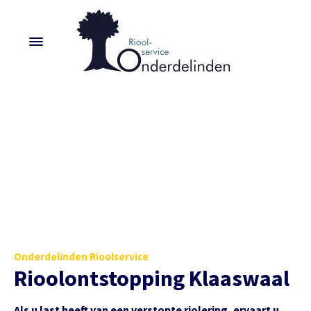
Onderdelinden Rioolservice
Rioolontstopping Klaaswaal
Als u last heeft van een verstopte riolering, ervaart u