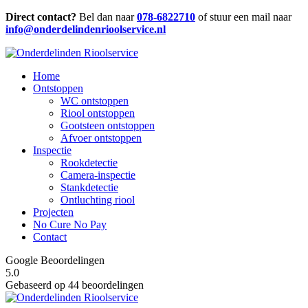
Direct contact?
Bel dan naar
078-6822710
of stuur een mail naar
info@onderdelindenrioolservice.nl
Home
Ontstoppen
WC ontstoppen
Riool ontstoppen
Gootsteen ontstoppen
Afvoer ontstoppen
Inspectie
Rookdetectie
Camera-inspectie
Stankdetectie
Ontluchting riool
Projecten
No Cure No Pay
Contact
Google Beoordelingen
5.0
Gebaseerd op 44 beoordelingen