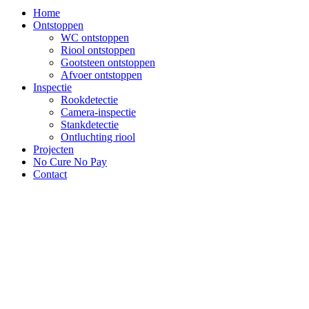
Home
Ontstoppen
WC ontstoppen
Riool ontstoppen
Gootsteen ontstoppen
Afvoer ontstoppen
Inspectie
Rookdetectie
Camera-inspectie
Stankdetectie
Ontluchting riool
Projecten
No Cure No Pay
Contact