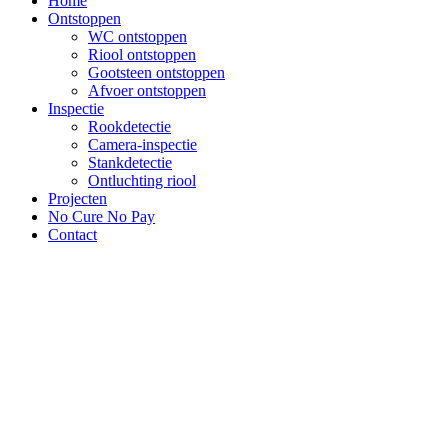
Home
Ontstoppen
WC ontstoppen
Riool ontstoppen
Gootsteen ontstoppen
Afvoer ontstoppen
Inspectie
Rookdetectie
Camera-inspectie
Stankdetectie
Ontluchting riool
Projecten
No Cure No Pay
Contact