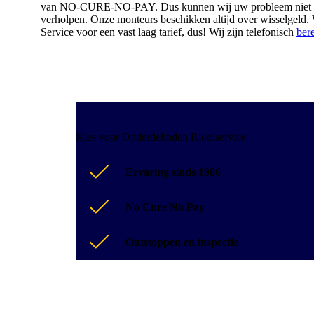
van NO-CURE-NO-PAY. Dus kunnen wij uw probleem niet verhelp
verholpen. Onze monteurs beschikken altijd over wisselgeld. Wi
Service voor een vast laag tarief, dus! Wij zijn telefonisch
ber
Kies voor Onderdelinden Rioolservice
Ervaring sinds 1986
No Cure No Pay
Ontstoppen en inspectie