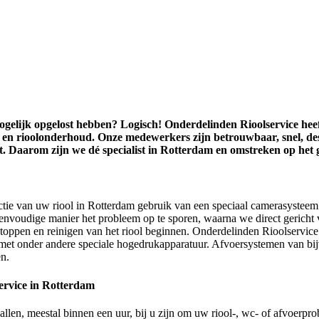
ogelijk opgelost hebben? Logisch! Onderdelinden Rioolservice heeft
ie en rioolonderhoud. Onze medewerkers zijn betrouwbaar, snel, de
. Daarom zijn we dé specialist in Rotterdam en omstreken op het g
tie van uw riool in Rotterdam gebruik van een speciaal camerasysteem. 
eenvoudige manier het probleem op te sporen, waarna we direct gerich
stoppen en reinigen van het riool beginnen. Onderdelinden Rioolservi
l met onder andere speciale hogedrukapparatuur. Afvoersystemen van bi
n.
ervice in Rotterdam
en, meestal binnen een uur, bij u zijn om uw riool-, wc- of afvoerpro