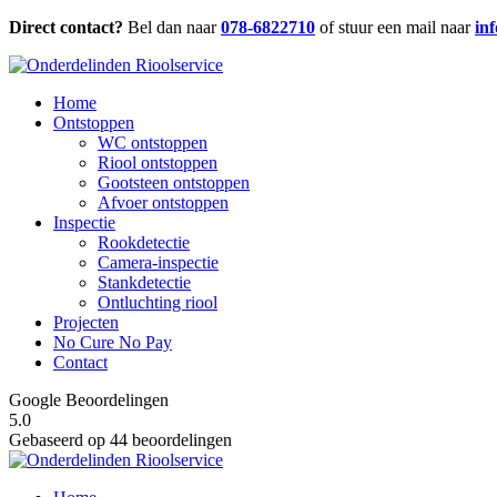
Direct contact?
Bel dan naar
078-6822710
of stuur een mail naar
in
Home
Ontstoppen
WC ontstoppen
Riool ontstoppen
Gootsteen ontstoppen
Afvoer ontstoppen
Inspectie
Rookdetectie
Camera-inspectie
Stankdetectie
Ontluchting riool
Projecten
No Cure No Pay
Contact
Google Beoordelingen
5.0
Gebaseerd op 44 beoordelingen