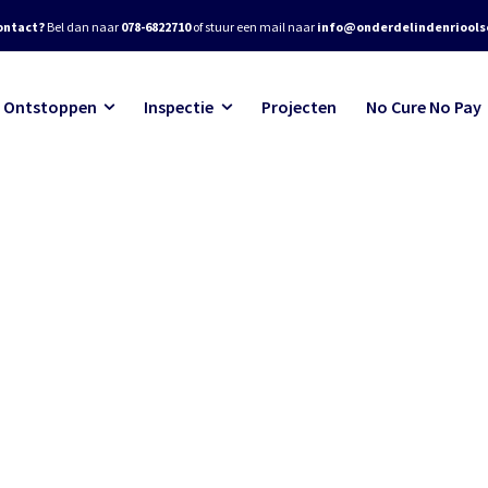
ontact?
Bel dan naar
078-6822710
of stuur een mail naar
info@onderdelindenrioolse
Ontstoppen
Inspectie
Projecten
No Cure No Pay