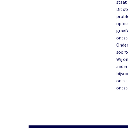
staat
Dit st
probl
oplos
graaf
ontst
Onder
soort
Wij o
ander
bijvo
ontst
ontst