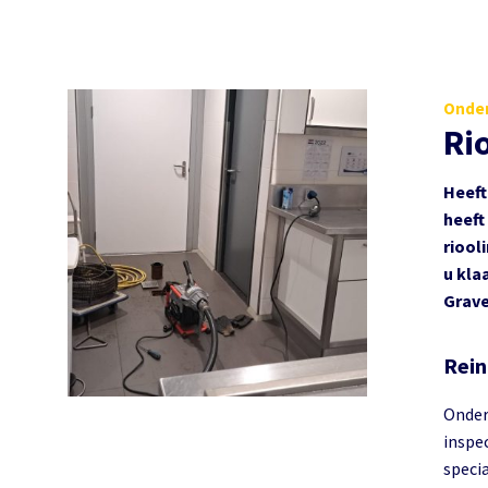
Onder
Ri
Heeft
heeft
riool
u kla
Grave
Rein
Onder
inspec
speci