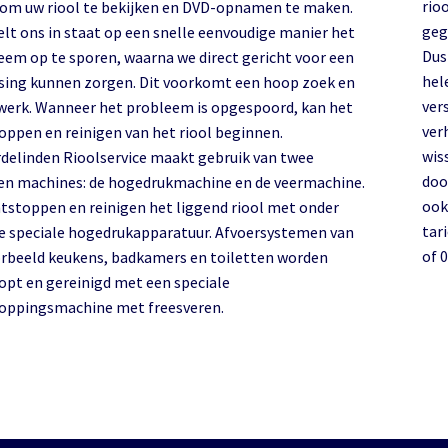
rio
 om uw riool te bekijken en DVD-opnamen te maken.
geg
elt ons in staat op een snelle eenvoudige manier het
Dus
eem op te sporen, waarna we direct gericht voor een
hel
sing kunnen zorgen. Dit voorkomt een hoop zoek en
ver
werk. Wanneer het probleem is opgespoord, kan het
ver
oppen en reinigen van het riool beginnen.
wis
delinden Rioolservice maakt gebruik van twee
doo
en machines: de hogedrukmachine en de veermachine.
ook
ntstoppen en reinigen het liggend riool met onder
tari
e speciale hogedrukapparatuur. Afvoersystemen van
of 
orbeeld keukens, badkamers en toiletten worden
opt en gereinigd met een speciale
oppingsmachine met freesveren.