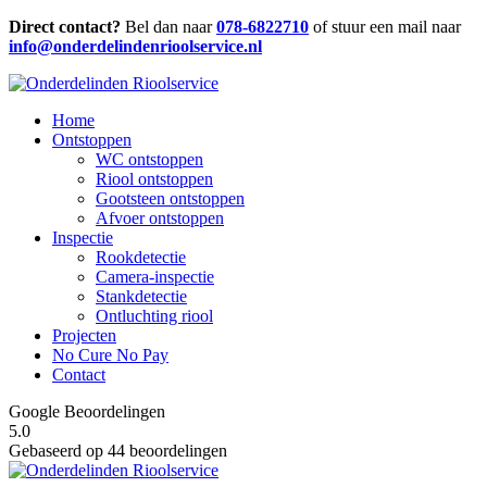
Direct contact?
Bel dan naar
078-6822710
of stuur een mail naar
info@onderdelindenrioolservice.nl
Home
Ontstoppen
WC ontstoppen
Riool ontstoppen
Gootsteen ontstoppen
Afvoer ontstoppen
Inspectie
Rookdetectie
Camera-inspectie
Stankdetectie
Ontluchting riool
Projecten
No Cure No Pay
Contact
Google Beoordelingen
5.0
Gebaseerd op 44 beoordelingen