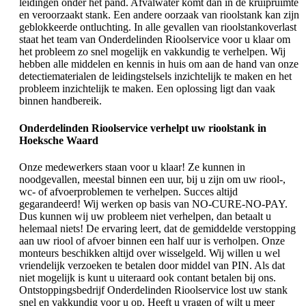
leidingen onder het pand. Afvalwater komt dan in de kruipruimte
en veroorzaakt stank. Een andere oorzaak van rioolstank kan zijn
geblokkeerde ontluchting. In alle gevallen van rioolstankoverlast
staat het team van Onderdelinden Rioolservice voor u klaar om
het probleem zo snel mogelijk en vakkundig te verhelpen. Wij
hebben alle middelen en kennis in huis om aan de hand van onze
detectiematerialen de leidingstelsels inzichtelijk te maken en het
probleem inzichtelijk te maken. Een oplossing ligt dan vaak
binnen handbereik.
Onderdelinden Rioolservice verhelpt uw rioolstank in
Hoeksche Waard
Onze medewerkers staan voor u klaar! Ze kunnen in
noodgevallen, meestal binnen een uur, bij u zijn om uw riool-,
wc- of afvoerproblemen te verhelpen. Succes altijd
gegarandeerd! Wij werken op basis van NO-CURE-NO-PAY.
Dus kunnen wij uw probleem niet verhelpen, dan betaalt u
helemaal niets! De ervaring leert, dat de gemiddelde verstopping
aan uw riool of afvoer binnen een half uur is verholpen. Onze
monteurs beschikken altijd over wisselgeld. Wij willen u wel
vriendelijk verzoeken te betalen door middel van PIN. Als dat
niet mogelijk is kunt u uiteraard ook contant betalen bij ons.
Ontstoppingsbedrijf Onderdelinden Rioolservice lost uw stank
snel en vakkundig voor u op. Heeft u vragen of wilt u meer