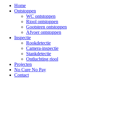
Home
Ontstoppen
WC ontstoppen
Riool ontstoppen
Gootsteen ontstoppen
Afvoer ontstoppen
Inspectie
Rookdetectie
Camera-inspectie
Stankdetectie
Ontluchting riool
Projecten
No Cure No Pay
Contact