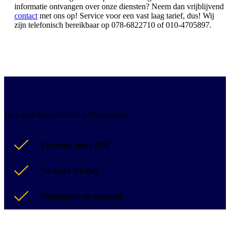
informatie ontvangen over onze diensten? Neem dan vrijblijvend
contact
met ons op! Service voor een vast laag tarief, dus! Wij
zijn telefonisch bereikbaar op 078-6822710 of 010-4705897.
Kies voor Onderdelinden Rioolservice
Ervaring sinds 1986
No Cure No Pay
Ontstoppen en inspectie