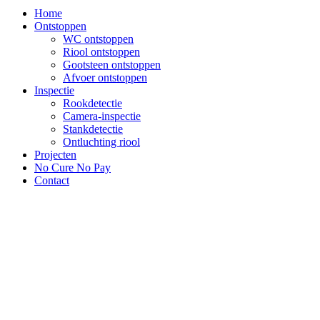
Home
Ontstoppen
WC ontstoppen
Riool ontstoppen
Gootsteen ontstoppen
Afvoer ontstoppen
Inspectie
Rookdetectie
Camera-inspectie
Stankdetectie
Ontluchting riool
Projecten
No Cure No Pay
Contact