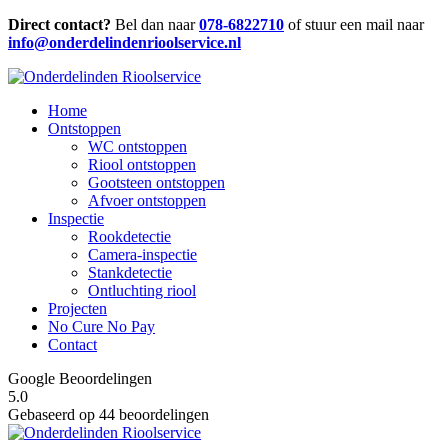
Direct contact?
Bel dan naar
078-6822710
of stuur een mail naar
info@onderdelindenrioolservice.nl
Home
Ontstoppen
WC ontstoppen
Riool ontstoppen
Gootsteen ontstoppen
Afvoer ontstoppen
Inspectie
Rookdetectie
Camera-inspectie
Stankdetectie
Ontluchting riool
Projecten
No Cure No Pay
Contact
Google Beoordelingen
5.0
Gebaseerd op 44 beoordelingen