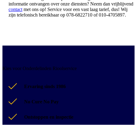
informatie ontvangen over onze diensten? Neem dan vrijblijvend
contact
met ons op! Service voor een vast laag tarief, dus! Wij
zijn telefonisch bereikbaar op 078-6822710 of 010-4705897.
Kies voor Onderdelinden Rioolservice
Ervaring sinds 1986
No Cure No Pay
Ontstoppen en inspectie