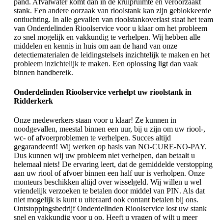
pand. Afvalwater komt dan in de kruipruimte en veroorzaakt
stank. Een andere oorzaak van rioolstank kan zijn geblokkeerde
ontluchting. In alle gevallen van rioolstankoverlast staat het team
van Onderdelinden Rioolservice voor u klaar om het probleem
zo snel mogelijk en vakkundig te verhelpen. Wij hebben alle
middelen en kennis in huis om aan de hand van onze
detectiematerialen de leidingstelsels inzichtelijk te maken en het
probleem inzichtelijk te maken. Een oplossing ligt dan vaak
binnen handbereik.
Onderdelinden Rioolservice verhelpt uw rioolstank in
Ridderkerk
Onze medewerkers staan voor u klaar! Ze kunnen in
noodgevallen, meestal binnen een uur, bij u zijn om uw riool-,
wc- of afvoerproblemen te verhelpen. Succes altijd
gegarandeerd! Wij werken op basis van NO-CURE-NO-PAY.
Dus kunnen wij uw probleem niet verhelpen, dan betaalt u
helemaal niets! De ervaring leert, dat de gemiddelde verstopping
aan uw riool of afvoer binnen een half uur is verholpen. Onze
monteurs beschikken altijd over wisselgeld. Wij willen u wel
vriendelijk verzoeken te betalen door middel van PIN. Als dat
niet mogelijk is kunt u uiteraard ook contant betalen bij ons.
Ontstoppingsbedrijf Onderdelinden Rioolservice lost uw stank
snel en vakkundig voor u op. Heeft u vragen of wilt u meer