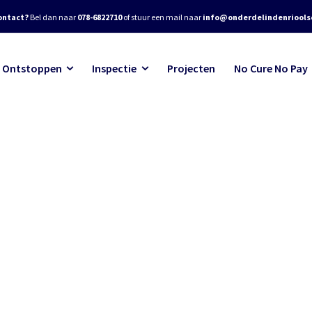
ontact?
Bel dan naar
078-6822710
of stuur een mail naar
info@onderdelindenrioolse
Ontstoppen
Inspectie
Projecten
No Cure No Pay