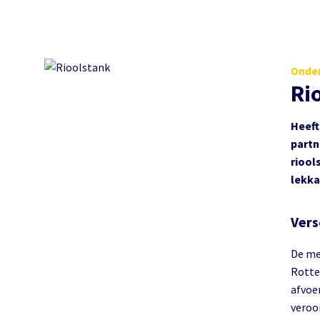
Onder
Ri
Heeft
partn
riool
lekka
Vers
De me
Rotte
afvoe
veroor