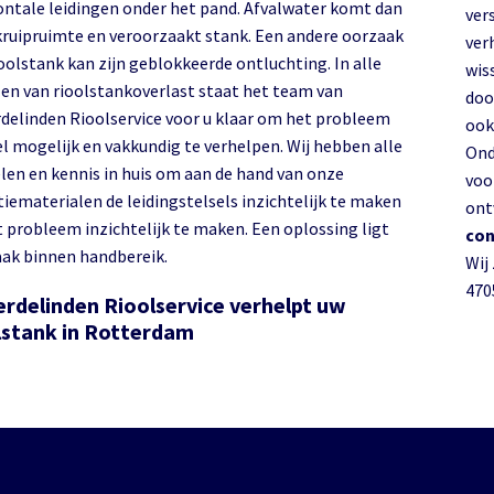
ontale leidingen onder het pand. Afvalwater komt dan
ver
 kruipruimte en veroorzaakt stank. Een andere oorzaak
ver
oolstank kan zijn geblokkeerde ontluchting. In alle
wis
len van rioolstankoverlast staat het team van
doo
delinden Rioolservice voor u klaar om het probleem
ook
el mogelijk en vakkundig te verhelpen. Wij hebben alle
Ond
len en kennis in huis om aan de hand van onze
voo
tiematerialen de leidingstelsels inzichtelijk te maken
ont
t probleem inzichtelijk te maken. Een oplossing ligt
con
aak binnen handbereik.
Wij
470
rdelinden Rioolservice verhelpt uw
lstank in Rotterdam