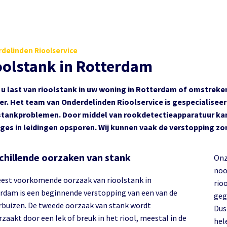
delinden Rioolservice
oolstank in Rotterdam
 u last van rioolstank in uw woning in Rotterdam of omstrek
er. Het team van Onderdelinden Rioolservice is gespecialiseer
stankproblemen. Door middel van rookdetectieapparatuur ka
ges in leidingen opsporen. Wij kunnen vaak de verstopping zo
chillende oorzaken van stank
Onz
noo
est voorkomende oorzaak van rioolstank in
rio
rdam is een beginnende verstopping van een van de
geg
rbuizen. De tweede oorzaak van stank wordt
Dus
zaakt door een lek of breuk in het riool, meestal in de
hel