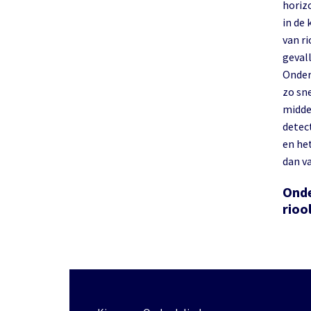
horiz
in de
van ri
geval
Onder
zo sn
midde
detec
en he
dan v
Onde
rioo