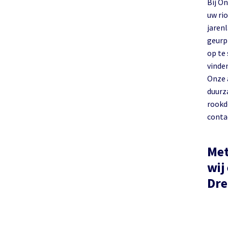
Bij O
uw riool in 
jarenl
geurp
op te
vinde
Onze 
duurz
rookd
conta
Met
wij