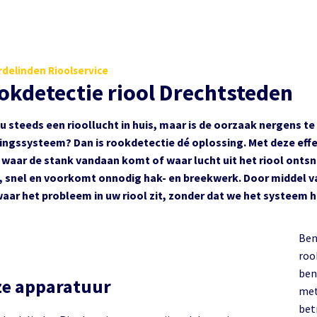
delinden Rioolservice
okdetectie riool Drechtsteden
 u steeds een rioollucht in huis, maar is de oorzaak nergens t
ringssysteem? Dan is rookdetectie dé oplossing. Met deze eff
 waar de stank vandaan komt of waar lucht uit het riool ontsn
g, snel en voorkomt onnodig hak- en breekwerk. Door middel v
waar het probleem in uw riool zit, zonder dat we het systeem 
Ben
rookd
bent
e apparatuur
met
bet