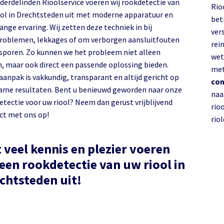
nderdelinden Rioolservice voeren wij rookdetectie van
Rio
Drechtsteden uit met moderne apparatuur en
bet
ange ervaring. Wij zetten deze techniek in bij
ver
roblemen, lekkages of om verborgen aansluitfouten
rein
 sporen. Zo kunnen we het probleem niet alleen
wet
n, maar ook direct een passende oplossing bieden.
met
aanpak is vakkundig, transparant en altijd gericht op
con
ame resultaten. Bent u benieuwd geworden naar onze
naa
etectie voor uw riool? Neem dan gerust vrijblijvend
rio
ct met ons op!
rio
 veel kennis en plezier voeren
 een rookdetectie van uw riool in
Drechtsteden uit!