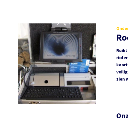
Onder
Ro
Ruikt
riole
kaart
veili
zien 
Onz