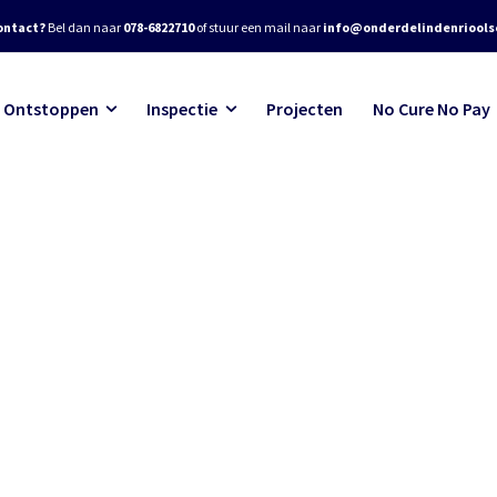
ontact?
Bel dan naar
078-6822710
of stuur een mail naar
info@onderdelindenrioolse
Ontstoppen
Inspectie
Projecten
No Cure No Pay