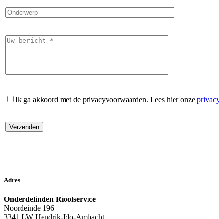
Ik ga akkoord met de privacyvoorwaarden.
Lees hier onze
privac
Adres
Onderdelinden Rioolservice
Noordeinde 196
3341 LW Hendrik-Ido-Ambacht