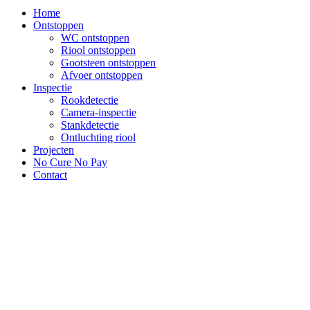
Home
Ontstoppen
WC ontstoppen
Riool ontstoppen
Gootsteen ontstoppen
Afvoer ontstoppen
Inspectie
Rookdetectie
Camera-inspectie
Stankdetectie
Ontluchting riool
Projecten
No Cure No Pay
Contact