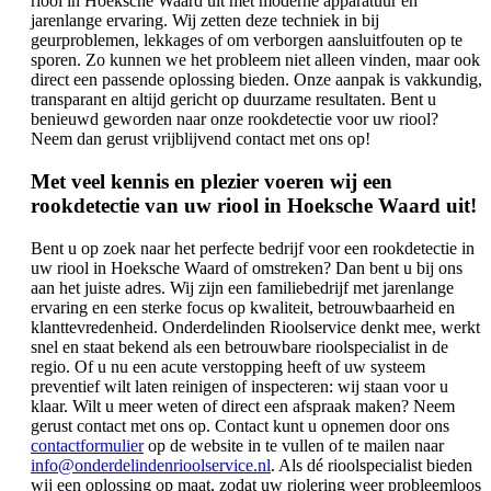
riool in Hoeksche Waard uit met moderne apparatuur en
jarenlange ervaring. Wij zetten deze techniek in bij
geurproblemen, lekkages of om verborgen aansluitfouten op te
sporen. Zo kunnen we het probleem niet alleen vinden, maar ook
direct een passende oplossing bieden. Onze aanpak is vakkundig,
transparant en altijd gericht op duurzame resultaten. Bent u
benieuwd geworden naar onze rookdetectie voor uw riool?
Neem dan gerust vrijblijvend contact met ons op!
Met veel kennis en plezier voeren wij een
rookdetectie van uw riool in Hoeksche Waard uit!
Bent u op zoek naar het perfecte bedrijf voor een rookdetectie in
uw riool in Hoeksche Waard of omstreken? Dan bent u bij ons
aan het juiste adres. Wij zijn een familiebedrijf met jarenlange
ervaring en een sterke focus op kwaliteit, betrouwbaarheid en
klanttevredenheid. Onderdelinden Rioolservice denkt mee, werkt
snel en staat bekend als een betrouwbare rioolspecialist in de
regio. Of u nu een acute verstopping heeft of uw systeem
preventief wilt laten reinigen of inspecteren: wij staan voor u
klaar. Wilt u meer weten of direct een afspraak maken? Neem
gerust contact met ons op. Contact kunt u opnemen door ons
contactformulier
op de website in te vullen of te mailen naar
info@onderdelindenrioolservice.nl
. Als dé rioolspecialist bieden
wij een oplossing op maat, zodat uw riolering weer probleemloos