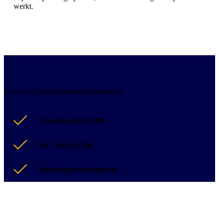
werkt.
Kies voor Onderdelinden Rioolservice
Ervaring sinds 1986
No Cure No Pay
Ontstoppen en inspectie