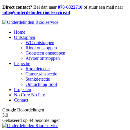
Direct contact?
Bel dan naar
078-6822710
of stuur een mail naar
info@onderdelindenrioolservice.nl
Home
Ontstoppen
WC ontstoppen
Riool ontstoppen
Gootsteen ontstoppen
Afvoer ontstoppen
Inspectie
Rookdetectie
Camera-inspectie
Stankdetectie
Ontluchting riool
Projecten
No Cure No Pay
Contact
Google Beoordelingen
5.0
Gebaseerd op 44 beoordelingen