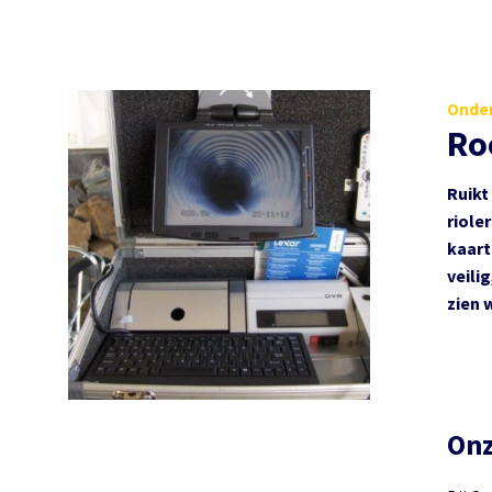
Onder
Ro
Ruikt
riole
kaart
veili
zien 
Onz