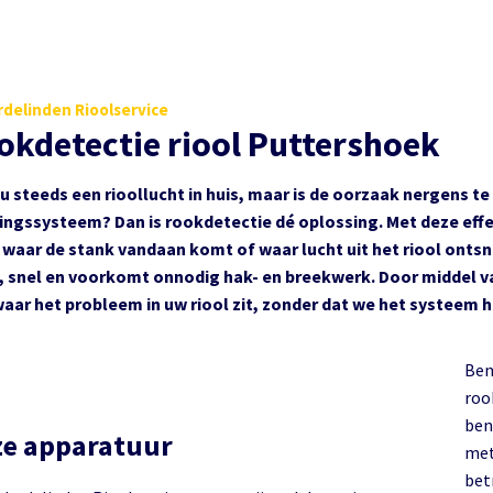
delinden Rioolservice
okdetectie riool Puttershoek
 u steeds een rioollucht in huis, maar is de oorzaak nergens t
ringssysteem? Dan is rookdetectie dé oplossing. Met deze eff
 waar de stank vandaan komt of waar lucht uit het riool ontsn
g, snel en voorkomt onnodig hak- en breekwerk. Door middel v
waar het probleem in uw riool zit, zonder dat we het systeem 
Ben
rookd
bent
e apparatuur
met
bet