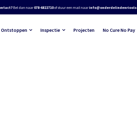
ontact?
Bel dan naar
078-6822710
of stuur een mail naar
info@onderdelindenrioolse
Ontstoppen
Inspectie
Projecten
No Cure No Pay