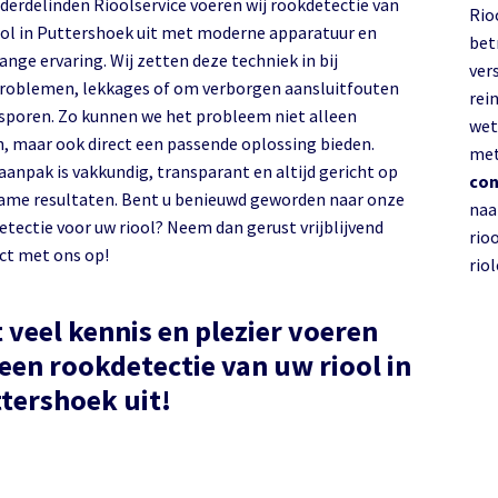
nderdelinden Rioolservice voeren wij rookdetectie van
Rio
uttershoek uit met moderne apparatuur en
bet
ange ervaring. Wij zetten deze techniek in bij
ver
roblemen, lekkages of om verborgen aansluitfouten
rein
 sporen. Zo kunnen we het probleem niet alleen
wet
n, maar ook direct een passende oplossing bieden.
met
aanpak is vakkundig, transparant en altijd gericht op
con
ame resultaten. Bent u benieuwd geworden naar onze
naa
etectie voor uw riool? Neem dan gerust vrijblijvend
rio
ct met ons op!
rio
 veel kennis en plezier voeren
 een rookdetectie van uw riool in
Puttershoek uit!