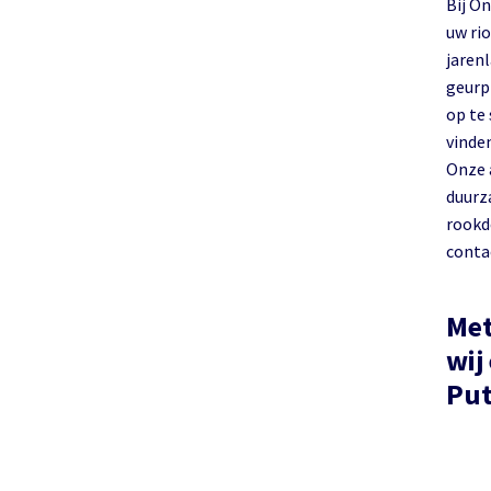
Bij O
uw riool in P
jarenl
geurp
op te
vinde
Onze 
duurz
rookd
conta
Met
wij