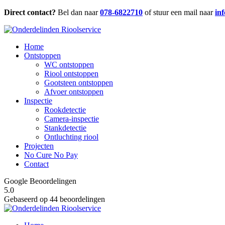
Direct contact?
Bel dan naar
078-6822710
of stuur een mail naar
in
Home
Ontstoppen
WC ontstoppen
Riool ontstoppen
Gootsteen ontstoppen
Afvoer ontstoppen
Inspectie
Rookdetectie
Camera-inspectie
Stankdetectie
Ontluchting riool
Projecten
No Cure No Pay
Contact
Google Beoordelingen
5.0
Gebaseerd op 44 beoordelingen