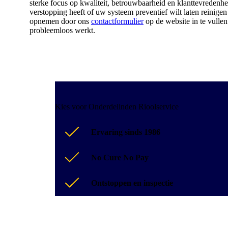
sterke focus op kwaliteit, betrouwbaarheid en klanttevredenhe
verstopping heeft of uw systeem preventief wilt laten reinige
opnemen door ons
contactformulier
op de website in te vullen
probleemloos werkt.
Kies voor Onderdelinden Rioolservice
Ervaring sinds 1986
No Cure No Pay
Ontstoppen en inspectie