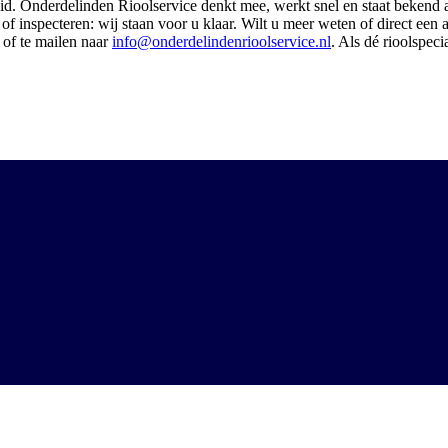
id. Onderdelinden Rioolservice denkt mee, werkt snel en staat bekend al
n of inspecteren: wij staan voor u klaar. Wilt u meer weten of direct e
 of te mailen naar
info@onderdelindenrioolservice.nl
. Als dé rioolspec