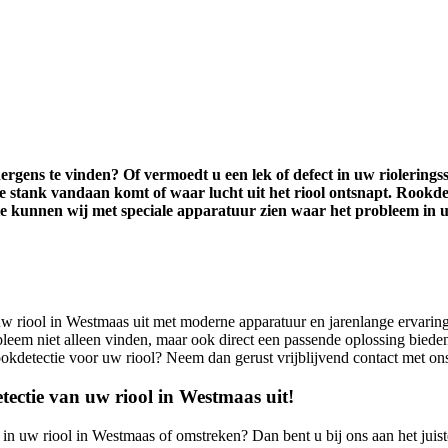
nergens te vinden? Of vermoedt u een lek of defect in uw riolerings
stank vandaan komt of waar lucht uit het riool ontsnapt. Rookdete
 kunnen wij met speciale apparatuur zien waar het probleem in uw
w riool in Westmaas uit met moderne apparatuur en jarenlange ervaring
leem niet alleen vinden, maar ook direct een passende oplossing bieden.
kdetectie voor uw riool? Neem dan gerust vrijblijvend contact met on
etectie van uw riool in Westmaas uit!
 in uw riool in Westmaas of omstreken? Dan bent u bij ons aan het juiste