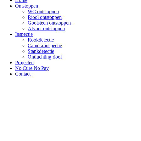
Home
Ontstoppen
WC ontstoppen
Riool ontstoppen
Gootsteen ontstoppen
Afvoer ontstoppen
Inspectie
Rookdetectie
Camera-inspectie
Stankdetectie
Ontluchting riool
Projecten
No Cure No Pay
Contact