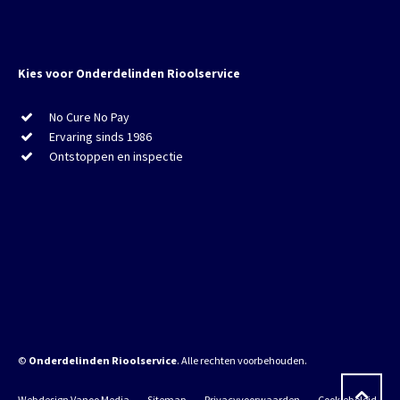
Kies voor Onderdelinden Rioolservice
No Cure No Pay
Ervaring sinds 1986
Ontstoppen en inspectie
©
Onderdelinden Rioolservice
. Alle rechten voorbehouden.
Webdesign Vanoo Media
Sitemap
Privacyvoorwaarden
Cookiebeleid