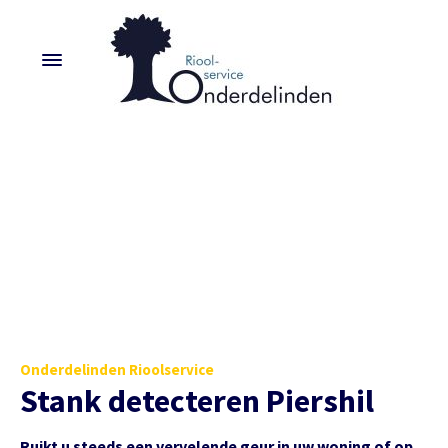
Onderdelinden Rioolservice
Stank detecteren Piershil
Ruikt u steeds een vervelende geur in uw woning of op