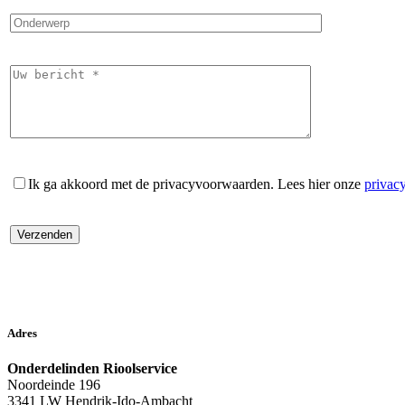
Ik ga akkoord met de privacyvoorwaarden.
Lees hier onze
privac
Adres
Onderdelinden Rioolservice
Noordeinde 196
3341 LW Hendrik-Ido-Ambacht