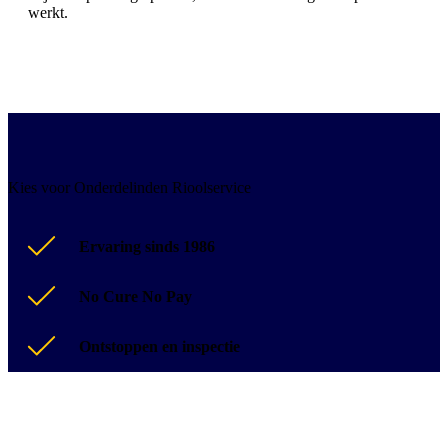
werkt.
Kies voor Onderdelinden Rioolservice
Ervaring sinds 1986
No Cure No Pay
Ontstoppen en inspectie