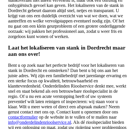
stankoverlast niet alleen vervelend is, maar ook een onrustig en
onhygiënisch gevoel kan geven. Het lokaliseren van de stank in
Dordrecht gebeurt daarom altijd snel, netjes en transparant. U
krijgt van ons een duidelijk overzicht van wat we doen, wat we
aantreffen en welke vervolgstappen eventueel nodig zijn. Of het
nu gaat om een klein geurprobleem of een grotere onderliggende
oorzaak: wij pakken het professioneel aan, zodat u weer fris en
zorgeloos kunt wonen of werken.
Laat het lokaliseren van stank in Dordrecht maar
aan ons over!
Bent u op zoek naar het perfecte bedrijf voor het lokaliseren van
stank in Dordrecht en omstreken? Dan bent u bij ons aan het
juiste adres. Wij zijn een familiebedrijf met jarenlange ervaring en
een sterke focus op kwaliteit, betrouwbaarheid en
klanttevredenheid. Onderdelinden Rioolservice denkt mee, werkt
snel en staat bekend als een betrouwbare rioolspecialist in de
regio. Of u nu een acute verstopping heeft of uw systeem
preventief wilt laten reinigen of inspecteren: wij staan voor u
klaar. Wilt u meer weten of direct een afspraak maken? Neem
gerust contact met ons op. Contact kunt u opnemen door ons
contactformulier
op de website in te vullen of te mailen naar
info@onderdelindenrioolservice.nl
. Als dé rioolspecialist bieden
wij een oplossing op maat, zodat uw riolering weer probleemloos