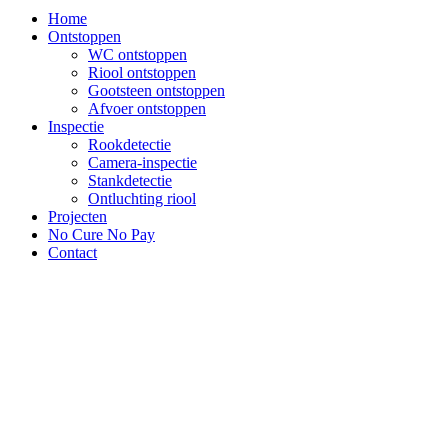
Home
Ontstoppen
WC ontstoppen
Riool ontstoppen
Gootsteen ontstoppen
Afvoer ontstoppen
Inspectie
Rookdetectie
Camera-inspectie
Stankdetectie
Ontluchting riool
Projecten
No Cure No Pay
Contact