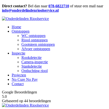
Direct contact?
Bel dan naar
078-6822710
of stuur een mail naar
info@onderdelindenrioolservice.nl
Home
Ontstoppen
WC ontstoppen
Riool ontstoppen
Gootsteen ontstoppen
Afvoer ontstoppen
Inspectie
Rookdetectie
Camera-inspectie
Stankdetectie
Ontluchting riool
Projecten
No Cure No Pay
Contact
Google Beoordelingen
5.0
Gebaseerd op 44 beoordelingen