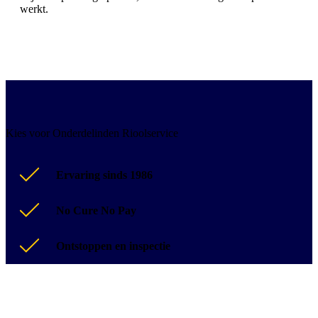
werkt.
Kies voor Onderdelinden Rioolservice
Ervaring sinds 1986
No Cure No Pay
Ontstoppen en inspectie