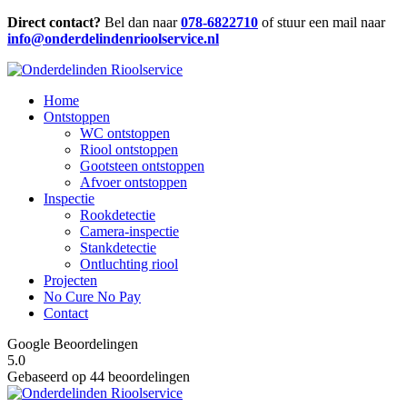
Direct contact?
Bel dan naar
078-6822710
of stuur een mail naar
info@onderdelindenrioolservice.nl
Home
Ontstoppen
WC ontstoppen
Riool ontstoppen
Gootsteen ontstoppen
Afvoer ontstoppen
Inspectie
Rookdetectie
Camera-inspectie
Stankdetectie
Ontluchting riool
Projecten
No Cure No Pay
Contact
Google Beoordelingen
5.0
Gebaseerd op 44 beoordelingen