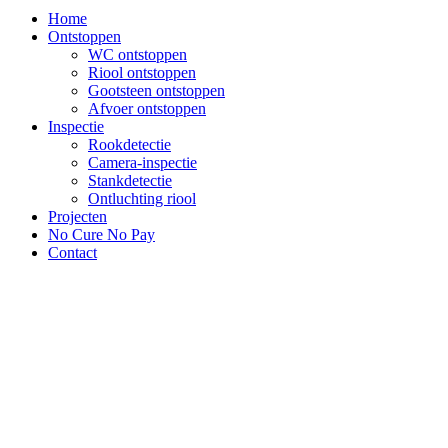
Home
Ontstoppen
WC ontstoppen
Riool ontstoppen
Gootsteen ontstoppen
Afvoer ontstoppen
Inspectie
Rookdetectie
Camera-inspectie
Stankdetectie
Ontluchting riool
Projecten
No Cure No Pay
Contact