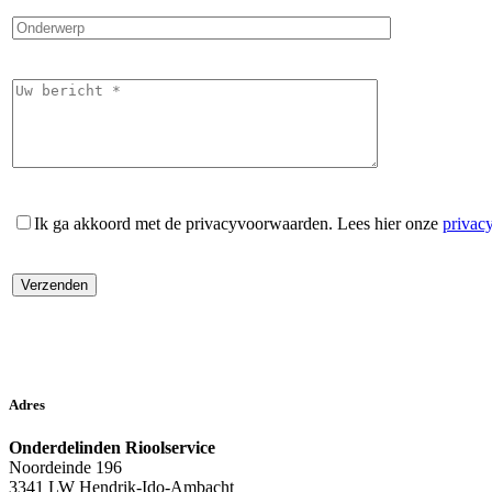
Ik ga akkoord met de privacyvoorwaarden.
Lees hier onze
privac
Adres
Onderdelinden Rioolservice
Noordeinde 196
3341 LW Hendrik-Ido-Ambacht