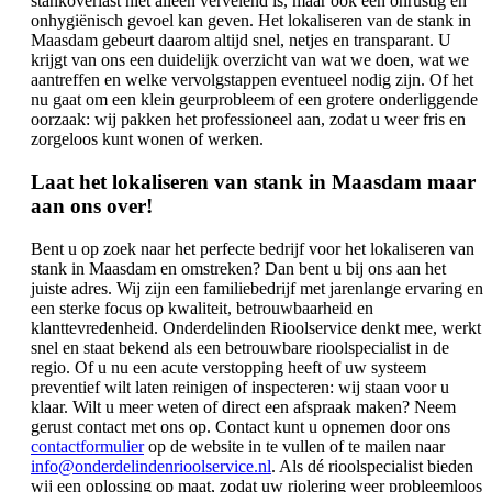
stankoverlast niet alleen vervelend is, maar ook een onrustig en
onhygiënisch gevoel kan geven. Het lokaliseren van de stank in
Maasdam gebeurt daarom altijd snel, netjes en transparant. U
krijgt van ons een duidelijk overzicht van wat we doen, wat we
aantreffen en welke vervolgstappen eventueel nodig zijn. Of het
nu gaat om een klein geurprobleem of een grotere onderliggende
oorzaak: wij pakken het professioneel aan, zodat u weer fris en
zorgeloos kunt wonen of werken.
Laat het lokaliseren van stank in Maasdam maar
aan ons over!
Bent u op zoek naar het perfecte bedrijf voor het lokaliseren van
stank in Maasdam en omstreken? Dan bent u bij ons aan het
juiste adres. Wij zijn een familiebedrijf met jarenlange ervaring en
een sterke focus op kwaliteit, betrouwbaarheid en
klanttevredenheid. Onderdelinden Rioolservice denkt mee, werkt
snel en staat bekend als een betrouwbare rioolspecialist in de
regio. Of u nu een acute verstopping heeft of uw systeem
preventief wilt laten reinigen of inspecteren: wij staan voor u
klaar. Wilt u meer weten of direct een afspraak maken? Neem
gerust contact met ons op. Contact kunt u opnemen door ons
contactformulier
op de website in te vullen of te mailen naar
info@onderdelindenrioolservice.nl
. Als dé rioolspecialist bieden
wij een oplossing op maat, zodat uw riolering weer probleemloos