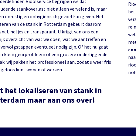
nderdelinden Rioolservice begrijpen we dat
Rio
udende stankoverlast niet alleen vervelend is, maar
bet
en onrustig en onhygiënisch gevoel kan geven. Het
ver
ren van de stank in Rotterdam gebeurt daarom
rein
 snel, netjes en transparant. U krijgt van ons een
wet
lijk overzicht van wat we doen, wat we aantreffen en
met
 vervolgstappen eventueel nodig zijn. Of het nu gaat
con
n klein geurprobleem of een grotere onderliggende
naa
k: wij pakken het professioneel aan, zodat u weer fris
rio
rgeloos kunt wonen of werken.
rio
t het lokaliseren van stank in
Rotterdam maar aan ons over!