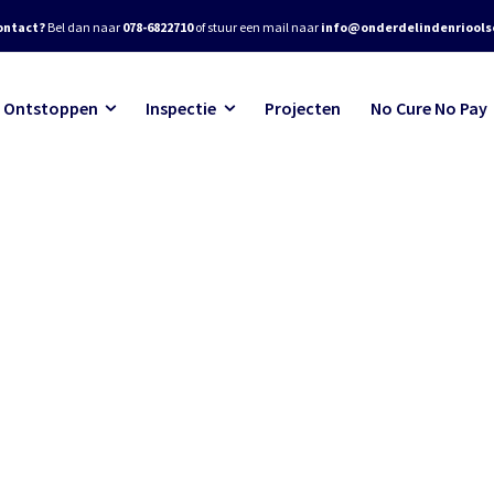
ontact?
Bel dan naar
078-6822710
of stuur een mail naar
info@onderdelindenrioolse
Ontstoppen
Inspectie
Projecten
No Cure No Pay