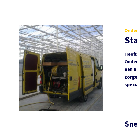
Onder
St
Heeft
Onder
een h
zorge
speci
Sne