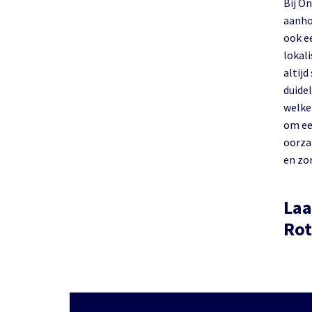
Bij O
aanho
ook e
lokalise
altijd
duide
welke
om ee
oorzaa
en zo
Laa