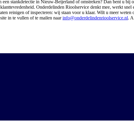
n een stankdetectie in Nieuw-Beijerland of omstreken? Dan bent u bij ons
 klanttevredenheid. Onderdelinden Rioolservice denkt mee, werkt snel en
laten reinigen of inspecteren: wij staan voor u klaar. Wilt u meer wete
ite in te vullen of te mailen naar
info@onderdelindenrioolservice.nl
. A