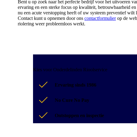
Bent u op zoek naar het perfecte bedrijf voor het uitvoeren va
ervaring en een sterke focus op kwaliteit, betrouwbaarheid en
nu een acute verstopping heeft of uw systeem preventief wilt 
Contact kunt u opnemen door ons
contactformulier
op de webs
riolering weer probleemloos werkt.
Kies voor Onderdelinden Rioolservice
Ervaring sinds 1986
No Cure No Pay
Ontstoppen en inspectie