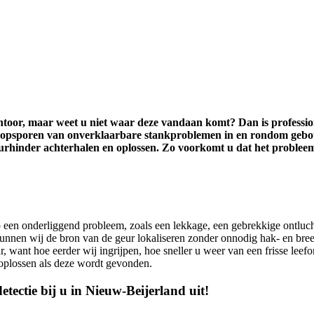
kantoor, maar weet u niet waar deze vandaan komt? Dan is professio
het opsporen van onverklaarbare stankproblemen in en rondom ge
eurhinder achterhalen en oplossen. Zo voorkomt u dat het problee
p een onderliggend probleem, zoals een lekkage, een gebrekkige ontluch
kunnen wij de bron van de geur lokaliseren zonder onnodig hak- en bre
r, want hoe eerder wij ingrijpen, hoe sneller u weer van een frisse leefo
m oplossen als deze wordt gevonden.
etectie bij u in Nieuw-Beijerland uit!