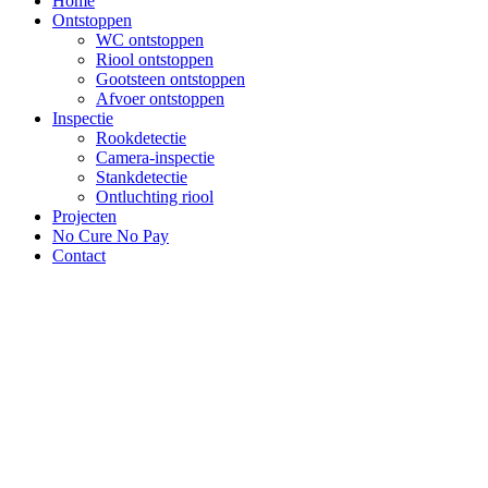
Home
Ontstoppen
WC ontstoppen
Riool ontstoppen
Gootsteen ontstoppen
Afvoer ontstoppen
Inspectie
Rookdetectie
Camera-inspectie
Stankdetectie
Ontluchting riool
Projecten
No Cure No Pay
Contact