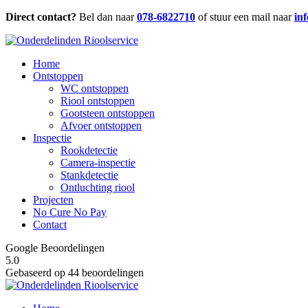
Direct contact?
Bel dan naar
078-6822710
of stuur een mail naar
in
Home
Ontstoppen
WC ontstoppen
Riool ontstoppen
Gootsteen ontstoppen
Afvoer ontstoppen
Inspectie
Rookdetectie
Camera-inspectie
Stankdetectie
Ontluchting riool
Projecten
No Cure No Pay
Contact
Google Beoordelingen
5.0
Gebaseerd op 44 beoordelingen