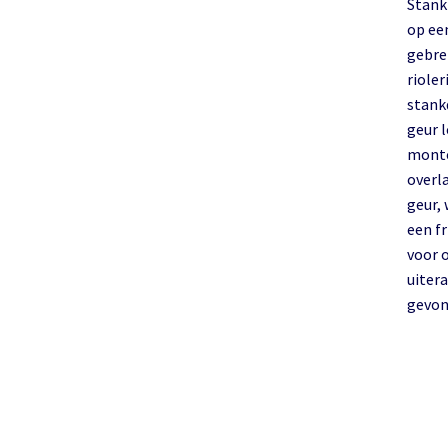
Stank 
op ee
gebre
riole
stankdetec
geur 
monte
overl
geur, 
een f
voor o
uiter