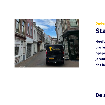
Onder
St
Heeft
profe
opspo
jaren
dat h
De 