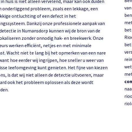
Ben
in huis is niet alleen vervelend, maar kan ook duiden
van e
n onderliggend probleem, zoals een lekkage, een
bent
kkige ontluchting of een defect in het
met
ringssysteem. Dankzij onze professionele aanpak van
bet
tie in Numansdorp kunnen wij de bron van de
Rio
lokaliseren zonder onnodig hak- en breekwerk. Onze
bet
urs werken efficiënt, netjes en met minimale
ver
ast. Wacht niet te lang bij het opmerken van een nare
rein
want hoe eerder wij ingrijpen, hoe sneller u weer van
wet
risse leefomgeving kunt genieten. Het fijne van kiezen
met
ns, is dat wij niet alleen de detectie uitvoeren, maar
con
aard ook het probleem oplossen als deze wordt
naa
gevonden.
rio