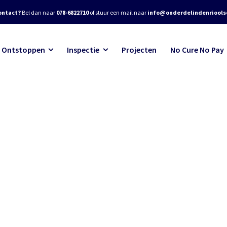
ontact?
Bel dan naar
078-6822710
of stuur een mail naar
info@onderdelindenrioolse
Ontstoppen
Inspectie
Projecten
No Cure No Pay