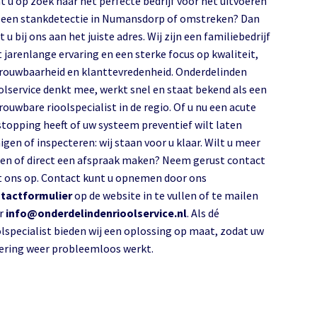
t u op zoek naar het perfecte bedrijf voor het uitvoeren
en stankdetectie in Numansdorp of omstreken? Dan
 u bij ons aan het juiste adres. Wij zijn een familiebedrijf
 jarenlange ervaring en een sterke focus op kwaliteit,
rouwbaarheid en klanttevredenheid. Onderdelinden
olservice denkt mee, werkt snel en staat bekend als een
rouwbare rioolspecialist in de regio. Of u nu een acute
stopping heeft of uw systeem preventief wilt laten
igen of inspecteren: wij staan voor u klaar. Wilt u meer
en of direct een afspraak maken? Neem gerust contact
 ons op. Contact kunt u opnemen door ons
tactformulier
op de website in te vullen of te mailen
r
info@onderdelindenrioolservice.nl
. Als dé
olspecialist bieden wij een oplossing op maat, zodat uw
riolering weer probleemloos werkt.