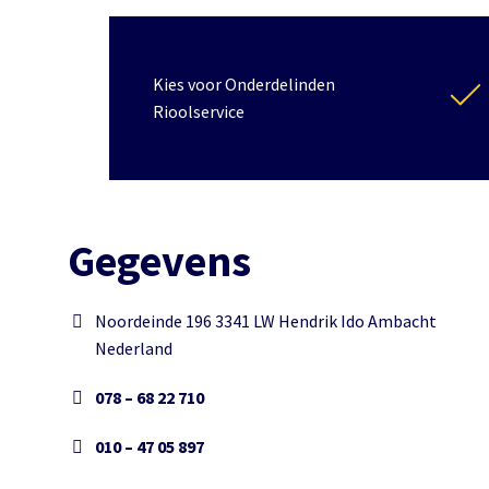
Kies voor Onderdelinden
Rioolservice
Gegevens
Noordeinde 196 3341 LW Hendrik Ido Ambacht
Nederland
078 – 68 22 710
010 – 47 05 897