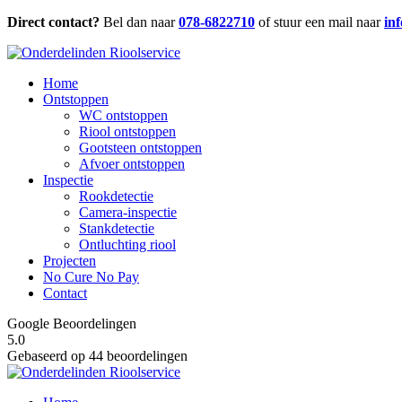
Direct contact?
Bel dan naar
078-6822710
of stuur een mail naar
in
Home
Ontstoppen
WC ontstoppen
Riool ontstoppen
Gootsteen ontstoppen
Afvoer ontstoppen
Inspectie
Rookdetectie
Camera-inspectie
Stankdetectie
Ontluchting riool
Projecten
No Cure No Pay
Contact
Google Beoordelingen
5.0
Gebaseerd op 44 beoordelingen