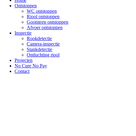
Home
Ontstoppen
WC ontstoppen
Riool ontstoppen
Gootsteen ontstoppen
Afvoer ontstoppen
Inspectie
Rookdetectie
Camera-inspectie
Stankdetectie
Ontluchting riool
Projecten
No Cure No Pay
Contact