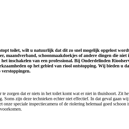
stopt toilet, wilt u natuurlijk dat dit zo snel mogelijk opgelost wo
ier, maandverband, schoonmaakdoekjes of andere dingen die niet in he
an het inschakelen van een professional. Bij Onderdelinden Rioolserv
rkzaamheden op het gebied van riool ontstopping. Wij bieden u dan
p verstoppingen.
 zorgen dat er niets in het toilet komt wat er niet in thuishoort. Zit het
 Soms zijn deze technieken echter niet effectief. In dat geval gaan wi
 onze speciale inspectiecamera of de riolering helemaal goed schoon is
e voorkomen.