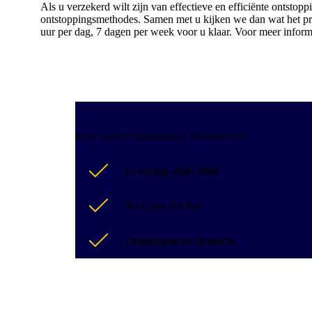
Als u verzekerd wilt zijn van effectieve en efficiënte ontstop
ontstoppingsmethodes. Samen met u kijken we dan wat het prob
uur per dag, 7 dagen per week voor u klaar. Voor meer inform
Kies voor Onderdelinden Rioolservice
Ervaring sinds 1986
No Cure No Pay
Ontstoppen en inspectie