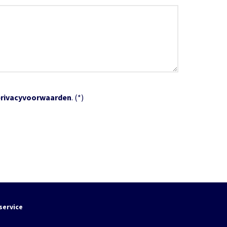
privacyvoorwaarden
. (*)
service