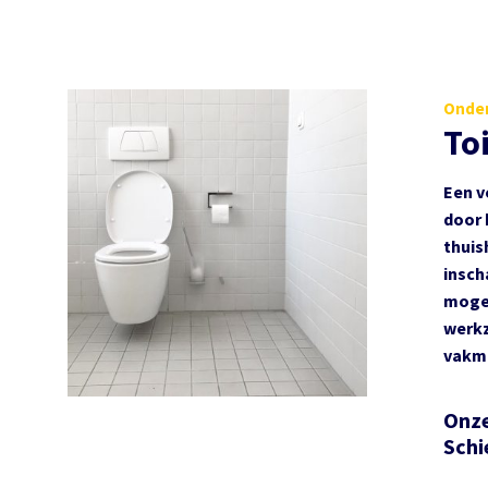
Onder
To
Een v
door 
thuis
insch
mogel
werkz
vakma
Onze
Sch