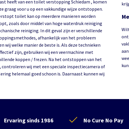
 last heeft van een toilet verstopping Schiedam , komen
kri
eze graag voor u op een vakkundige wijze ontstoppen.
Me
erstopt toilet kan op meerdere manieren worden
opt, zoals door middel van hoge waterdruk reiniging
Wilt
hanische reiniging. In dit geval zijn er verschillende
ont
oppingsmethodes, afhankelijk van het probleem
vak
en wij welke manier de beste is. Als deze technieken
aan 
ffectief zijn, gebruiken wij een veermachine met
wee
hillende koppen / frezen. Na het ontstoppen van het
kun
t, controleren wij met een speciale inspectiecamera of
olering helemaal goed schoon is. Daarnaast kunnen wij
Ervaring sinds 1986
No Cure No Pay