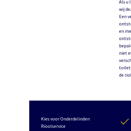
Als u
wij d
Een v
ontst
en mec
ontst
bepal
niet e
versc
toile
de ri
Kies voor Onderdelinden
Rioolservice