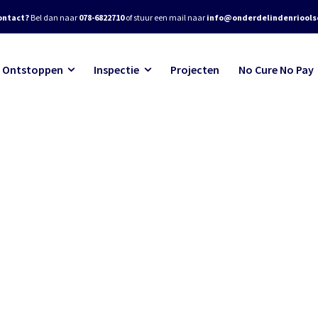
ontact?
Bel dan naar
078-6822710
of stuur een mail naar
info@onderdelindenrioolse
Ontstoppen
Inspectie
Projecten
No Cure No Pay