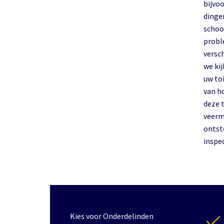
bijvo
dingen
schoon
probl
versc
we ki
uw to
van h
deze t
veerm
ontst
inspe
Kies voor Onderdelinden