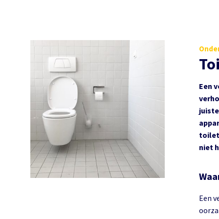
Onder
To
Een v
verho
juist
appar
toile
niet 
Waar
Een v
oorza