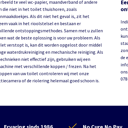
Een
orbeeld te veel wc-papier, maandverband of andere
on
 die niet in het toilet thuishoren, zoals
maakdoekjes. Als dit niet het geval is, zit het
Indi
eem vaak in het rioolstelsel en bestaan er
ont
hillende ontstoppingsmethodes. Samen met u zullen
kun
jken wat de beste oplossing is voor uw probleem. Als
sta
ilet verstopt is, kan dit worden opgelost door middel
zon
oge waterdrukreiniging en mechanische reiniging. Als
de 
echnieken niet effectief zijn, gebruiken wij een
inf
achine met verschillende koppen / frezen. Na het
ons
oppen van uw toilet controleren wij met onze
078
ctiecamera of de riolering helemaal goed schoon is.
Ervaring sinds 1986
No Cure No Pay