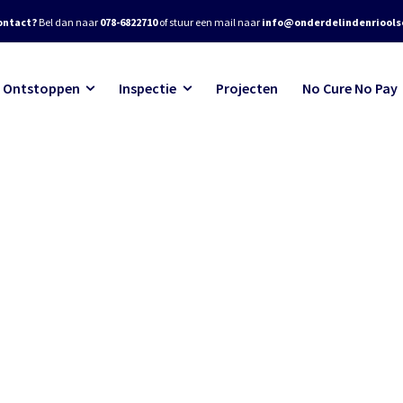
ontact?
Bel dan naar
078-6822710
of stuur een mail naar
info@onderdelindenrioolse
Ontstoppen
Inspectie
Projecten
No Cure No Pay