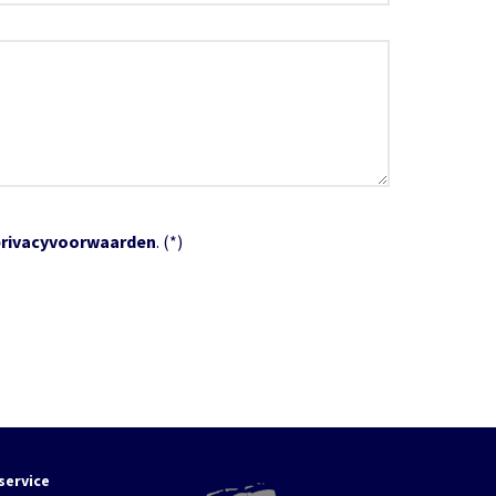
privacyvoorwaarden
. (*)
service