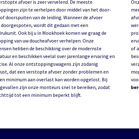
erstopte afvoer is zeer vervelend. De meeste
Onz
oppingen zijn te verhelpen door middel van het door-
mees
 of doorspuiten van de leiding. Wanneer de afvoer
afv
 doorgespoten, wordt dit gedaan met een
wer
rukunit. Ook bij u in Mookhoek komen we graag de
pro
opping van uw doucheafvoer verhelpen. Onze
erv
nsen hebben de beschikking over de modernste
of 
atuur en beschikken veelal over jarenlange ervaring en
besc
tise. Al onze ontstoppingswagens zijn zodanig
ver
rust, dat een verstopte afvoer zonder problemen en
mog
en minimum aan overlast kan worden opgelost. Bij
voor
gevallen zijn onze monteurs snel te bereiken, zodat
ber
chttijd tot een minimum beperkt blijft.