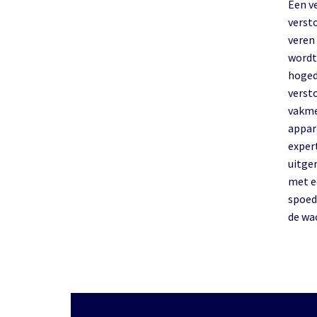
Een v
verst
veren
wordt
hoged
verst
vakme
appar
exper
uitge
met e
spoed
de wa