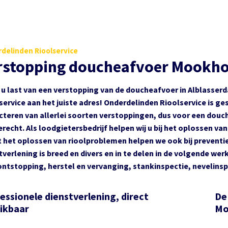
delinden Rioolservice
rstopping doucheafvoer Mookh
 u last van een verstopping van de doucheafvoer in Alblasser
service aan het juiste adres! Onderdelinden Rioolservice is ge
cteren van allerlei soorten verstoppingen, dus voor een douch
erecht. Als loodgietersbedrijf helpen wij u bij het oplossen v
 het oplossen van rioolproblemen helpen we ook bij preventi
tverlening is breed en divers en in te delen in de volgende we
ontstopping, herstel en vervanging, stankinspectie, nevelinspe
essionele dienstverlening, direct
De
ikbaar
Mo