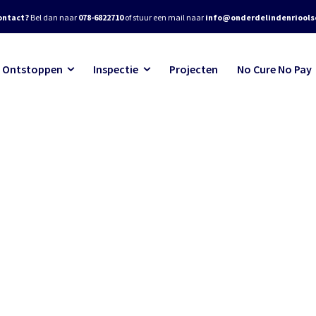
ontact?
Bel dan naar
078-6822710
of stuur een mail naar
info@onderdelindenrioolse
Ontstoppen
Inspectie
Projecten
No Cure No Pay