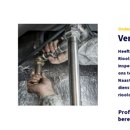
Onder
Ve
Heeft
Riool
inspe
ons t
Naast
diens
riool
Prof
bere