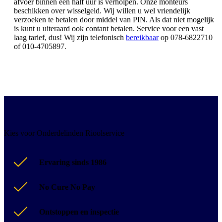
afvoer binnen een half uur is verholpen. Onze monteurs
beschikken over wisselgeld. Wij willen u wel vriendelijk
verzoeken te betalen door middel van PIN. Als dat niet mogelijk
is kunt u uiteraard ook contant betalen. Service voor een vast
laag tarief, dus! Wij zijn telefonisch
bereikbaar
op 078-6822710
of 010-4705897.
Kies voor Onderdelinden Rioolservice
Ervaring sinds 1986
No Cure No Pay
Ontstoppen en inspectie