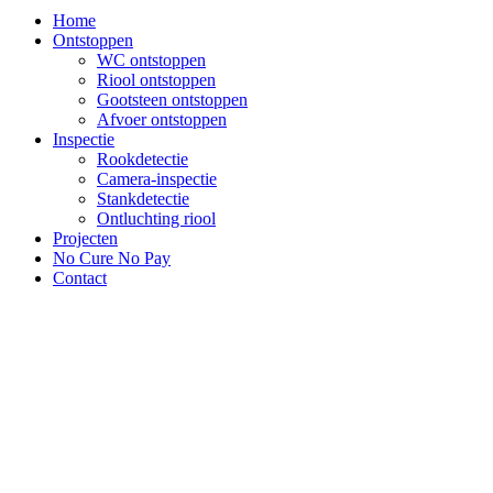
Home
Ontstoppen
WC ontstoppen
Riool ontstoppen
Gootsteen ontstoppen
Afvoer ontstoppen
Inspectie
Rookdetectie
Camera-inspectie
Stankdetectie
Ontluchting riool
Projecten
No Cure No Pay
Contact