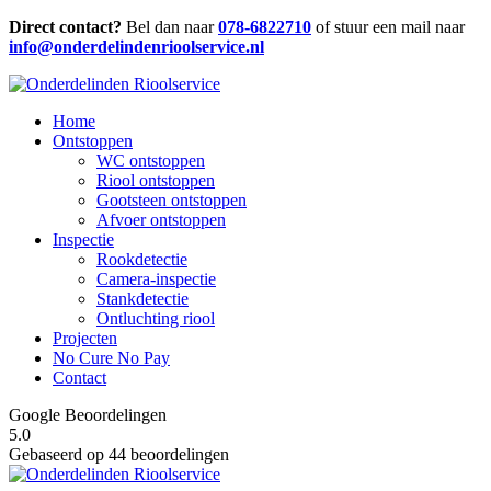
Direct contact?
Bel dan naar
078-6822710
of stuur een mail naar
info@onderdelindenrioolservice.nl
Home
Ontstoppen
WC ontstoppen
Riool ontstoppen
Gootsteen ontstoppen
Afvoer ontstoppen
Inspectie
Rookdetectie
Camera-inspectie
Stankdetectie
Ontluchting riool
Projecten
No Cure No Pay
Contact
Google Beoordelingen
5.0
Gebaseerd op 44 beoordelingen