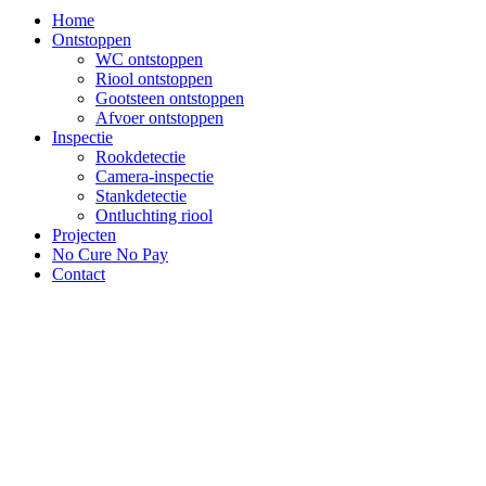
Home
Ontstoppen
WC ontstoppen
Riool ontstoppen
Gootsteen ontstoppen
Afvoer ontstoppen
Inspectie
Rookdetectie
Camera-inspectie
Stankdetectie
Ontluchting riool
Projecten
No Cure No Pay
Contact