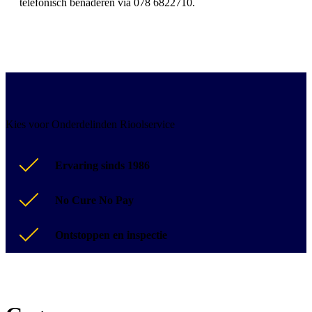
telefonisch benaderen via 078 6822710.
Kies voor Onderdelinden Rioolservice
Ervaring sinds 1986
No Cure No Pay
Ontstoppen en inspectie