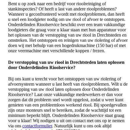
Bent u op zoek naar een bedrijf voor rioolreiniging of
stankinspecties? Of heeft u last van andere rioolproblemen?
Wanneer u geconfronteerd wordt met rioolproblemen, dan heeft
u snel een loodgieter nodig om uw riool of afvoer te ontstoppen.
Onderdelinden Rioolservice beschikt over een team vakkundige
loodgieters die graag voor u klaar staan met hun apparatuur voor
het oplossen van de verstopping van uw riool in Drechtsteden en
omstreken. Het ontstoppen en reinigen van uw riolering of afvoer
doen wij met behulp van een hogedrukmachine (150 bar) of met
onze veermachine met verschillende koppen / frezen.
De verstopping van uw riool in Drechtsteden laten oplossen
door Onderdelinden Rioolservice?
Bij ons kunt u terecht voor het ontstoppen van uw riolering of
afvoersysteem wanneer u last heeft van rioolproblemen. Wilt u de
verstopping van uw riool laten oplossen door Onderdelinden
Rioolservice? Laat onze vakkundige medewerkers er dan voor
zorgen dat dit probleem snel wordt opgelost, zodat u weer kunt
genieten van een probleemloos werkend riool. Bij spoedgevallen
zijn onze monteurs snel te bereiken, zodat de wachttijd tot een
minimum beperkt blijft. Onderdelinden Rioolservice staat graag
voor u klaar! Wij nodigen u uit om contact met ons op te nemen
via ons
contactformulier
. Natuurlijk kunt u ons ook altijd