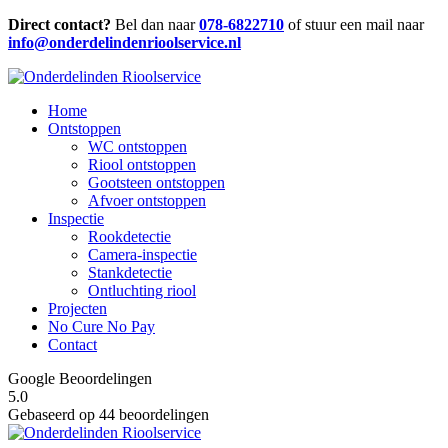
Direct contact?
Bel dan naar
078-6822710
of stuur een mail naar
info@onderdelindenrioolservice.nl
Home
Ontstoppen
WC ontstoppen
Riool ontstoppen
Gootsteen ontstoppen
Afvoer ontstoppen
Inspectie
Rookdetectie
Camera-inspectie
Stankdetectie
Ontluchting riool
Projecten
No Cure No Pay
Contact
Google Beoordelingen
5.0
Gebaseerd op 44 beoordelingen