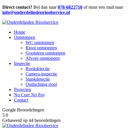
Direct contact?
Bel dan naar
078-6822710
of stuur een mail naar
info@onderdelindenrioolservice.nl
Home
Ontstoppen
WC ontstoppen
Riool ontstoppen
Gootsteen ontstoppen
Afvoer ontstoppen
Inspectie
Rookdetectie
Camera-inspectie
Stankdetectie
Ontluchting riool
Projecten
No Cure No Pay
Contact
Google Beoordelingen
5.0
Gebaseerd op 44 beoordelingen