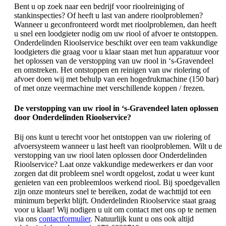
Bent u op zoek naar een bedrijf voor rioolreiniging of
stankinspecties? Of heeft u last van andere rioolproblemen?
Wanneer u geconfronteerd wordt met rioolproblemen, dan heeft
u snel een loodgieter nodig om uw riool of afvoer te ontstoppen.
Onderdelinden Rioolservice beschikt over een team vakkundige
loodgieters die graag voor u klaar staan met hun apparatuur voor
het oplossen van de verstopping van uw riool in ‘s-Gravendeel
en omstreken. Het ontstoppen en reinigen van uw riolering of
afvoer doen wij met behulp van een hogedrukmachine (150 bar)
of met onze veermachine met verschillende koppen / frezen.
De verstopping van uw riool in ‘s-Gravendeel laten oplossen
door Onderdelinden Rioolservice?
Bij ons kunt u terecht voor het ontstoppen van uw riolering of
afvoersysteem wanneer u last heeft van rioolproblemen. Wilt u de
verstopping van uw riool laten oplossen door Onderdelinden
Rioolservice? Laat onze vakkundige medewerkers er dan voor
zorgen dat dit probleem snel wordt opgelost, zodat u weer kunt
genieten van een probleemloos werkend riool. Bij spoedgevallen
zijn onze monteurs snel te bereiken, zodat de wachttijd tot een
minimum beperkt blijft. Onderdelinden Rioolservice staat graag
voor u klaar! Wij nodigen u uit om contact met ons op te nemen
via ons
contactformulier
. Natuurlijk kunt u ons ook altijd