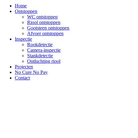
Home
Ontstoppen
WC ontstoppen
Riool ontstoppen
Gootsteen ontstoppen
Afvoer ontstoppen
Inspectie
Rookdetectie
Camera-inspectie
Stankdetectie
Ontluchting riool
Projecten
No Cure No Pay
Contact