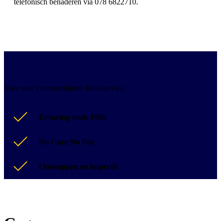
telefonisch benaderen via 078 6822710.
Kies voor Onderdelinden Rioolservice
Ervaring sinds 1986
No Cure No Pay
Ontstoppen en inspectie