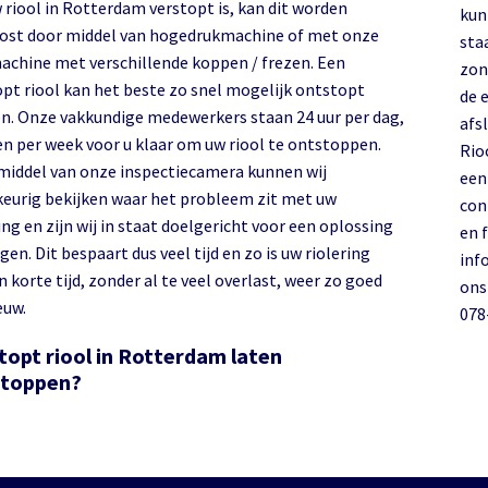
 riool in Rotterdam verstopt is, kan dit worden
kun
ost door middel van hogedrukmachine of met onze
sta
achine met verschillende koppen / frezen. Een
zon
opt riool kan het beste zo snel mogelijk ontstopt
de 
n. Onze vakkundige medewerkers staan 24 uur per dag,
afs
en per week voor u klaar om uw riool te ontstoppen.
Rio
middel van onze inspectiecamera kunnen wij
een
eurig bekijken waar het probleem zit met uw
con
ing en zijn wij in staat doelgericht voor een oplossing
en 
gen. Dit bespaart dus veel tijd en zo is uw riolering
inf
 korte tijd, zonder al te veel overlast, weer zo goed
ons
euw.
078
topt riool in Rotterdam laten
stoppen?