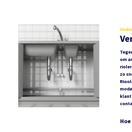
Onder
Ve
Tegen
om an
riole
zo sn
Riool
moder
klant
conta
Hoe 