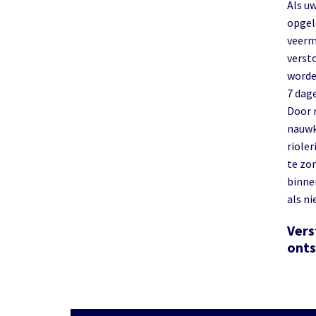
Als uw
opgel
veerm
verst
worde
7 dag
Door 
nauwk
rioler
te zor
binnen
als ni
Vers
ont