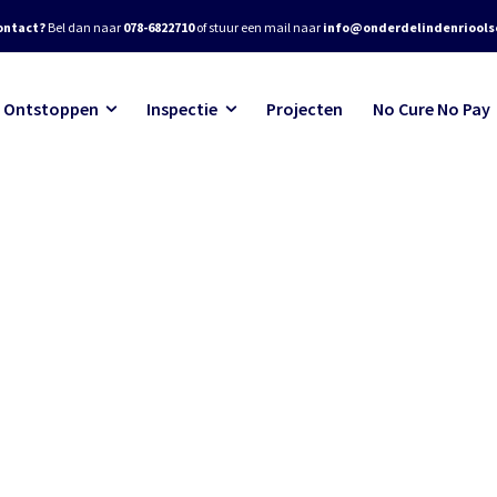
ontact?
Bel dan naar
078-6822710
of stuur een mail naar
info@onderdelindenrioolse
Ontstoppen
Inspectie
Projecten
No Cure No Pay