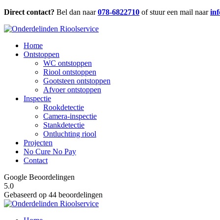
Direct contact?
Bel dan naar
078-6822710
of stuur een mail naar
in
Home
Ontstoppen
WC ontstoppen
Riool ontstoppen
Gootsteen ontstoppen
Afvoer ontstoppen
Inspectie
Rookdetectie
Camera-inspectie
Stankdetectie
Ontluchting riool
Projecten
No Cure No Pay
Contact
Google Beoordelingen
5.0
Gebaseerd op 44 beoordelingen