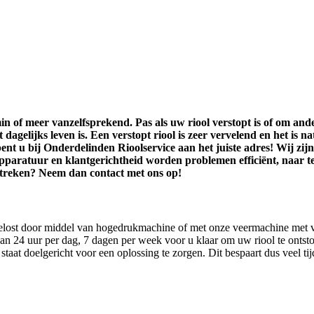
n of meer vanzelfsprekend. Pas als uw riool verstopt is of om ande
dagelijks leven is. Een verstopt riool is zeer vervelend en het is n
nt u bij Onderdelinden Rioolservice aan het juiste adres! Wij zijn
ratuur en klantgerichtheid worden problemen efficiënt, naar tevr
mstreken? Neem dan contact met ons op!
gelost door middel van hogedrukmachine of met onze veermachine met ver
n 24 uur per dag, 7 dagen per week voor u klaar om uw riool te onts
taat doelgericht voor een oplossing te zorgen. Dit bespaart dus veel tijd