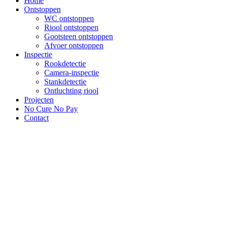
Home
Ontstoppen
WC ontstoppen
Riool ontstoppen
Gootsteen ontstoppen
Afvoer ontstoppen
Inspectie
Rookdetectie
Camera-inspectie
Stankdetectie
Ontluchting riool
Projecten
No Cure No Pay
Contact