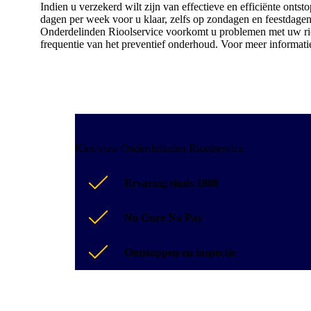
Indien u verzekerd wilt zijn van effectieve en efficiënte onts
dagen per week voor u klaar, zelfs op zondagen en feestdagen
Onderdelinden Rioolservice voorkomt u problemen met uw riol
frequentie van het preventief onderhoud. Voor meer informatie
Kies voor Onderdelinden Rioolservice
Ervaring sinds 1986
No Cure No Pay
Ontstoppen en inspectie