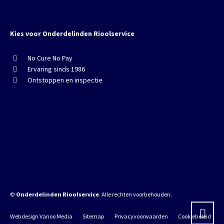
Kies voor Onderdelinden Rioolservice
No Cure No Pay
Ervaring sinds 1986
Ontstoppen en inspectie
©
Onderdelinden Rioolservice
. Alle rechten voorbehouden.
Webdesign Vanoo Media
Sitemap
Privacyvoorwaarden
Cookiebeleid