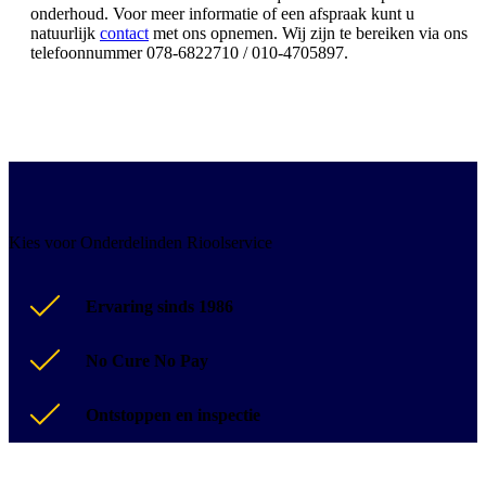
onderhoud. Voor meer informatie of een afspraak kunt u
natuurlijk
contact
met ons opnemen. Wij zijn te bereiken via ons
telefoonnummer 078-6822710 / 010-4705897.
Kies voor Onderdelinden Rioolservice
Ervaring sinds 1986
No Cure No Pay
Ontstoppen en inspectie