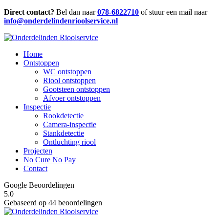
Direct contact?
Bel dan naar
078-6822710
of stuur een mail naar
info@onderdelindenrioolservice.nl
Home
Ontstoppen
WC ontstoppen
Riool ontstoppen
Gootsteen ontstoppen
Afvoer ontstoppen
Inspectie
Rookdetectie
Camera-inspectie
Stankdetectie
Ontluchting riool
Projecten
No Cure No Pay
Contact
Google Beoordelingen
5.0
Gebaseerd op 44 beoordelingen