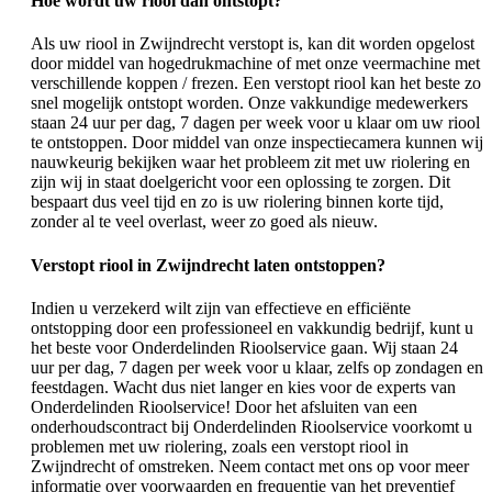
Hoe wordt uw riool dan ontstopt?
Als uw riool in Zwijndrecht verstopt is, kan dit worden opgelost
door middel van hogedrukmachine of met onze veermachine met
verschillende koppen / frezen. Een verstopt riool kan het beste zo
snel mogelijk ontstopt worden. Onze vakkundige medewerkers
staan 24 uur per dag, 7 dagen per week voor u klaar om uw riool
te ontstoppen. Door middel van onze inspectiecamera kunnen wij
nauwkeurig bekijken waar het probleem zit met uw riolering en
zijn wij in staat doelgericht voor een oplossing te zorgen. Dit
bespaart dus veel tijd en zo is uw riolering binnen korte tijd,
zonder al te veel overlast, weer zo goed als nieuw.
Verstopt riool in Zwijndrecht laten ontstoppen?
Indien u verzekerd wilt zijn van effectieve en efficiënte
ontstopping door een professioneel en vakkundig bedrijf, kunt u
het beste voor Onderdelinden Rioolservice gaan. Wij staan 24
uur per dag, 7 dagen per week voor u klaar, zelfs op zondagen en
feestdagen. Wacht dus niet langer en kies voor de experts van
Onderdelinden Rioolservice! Door het afsluiten van een
onderhoudscontract bij Onderdelinden Rioolservice voorkomt u
problemen met uw riolering, zoals een verstopt riool in
Zwijndrecht of omstreken. Neem contact met ons op voor meer
informatie over voorwaarden en frequentie van het preventief