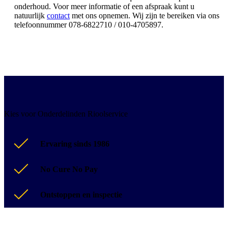
onderhoud. Voor meer informatie of een afspraak kunt u
natuurlijk
contact
met ons opnemen. Wij zijn te bereiken via ons
telefoonnummer 078-6822710 / 010-4705897.
Kies voor Onderdelinden Rioolservice
Ervaring sinds 1986
No Cure No Pay
Ontstoppen en inspectie