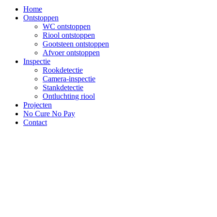
Home
Ontstoppen
WC ontstoppen
Riool ontstoppen
Gootsteen ontstoppen
Afvoer ontstoppen
Inspectie
Rookdetectie
Camera-inspectie
Stankdetectie
Ontluchting riool
Projecten
No Cure No Pay
Contact