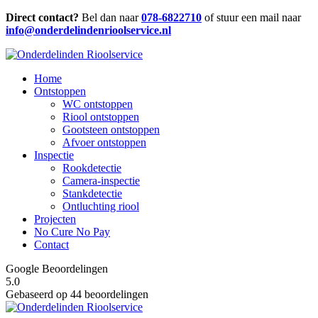
Direct contact?
Bel dan naar
078-6822710
of stuur een mail naar
info@onderdelindenrioolservice.nl
Home
Ontstoppen
WC ontstoppen
Riool ontstoppen
Gootsteen ontstoppen
Afvoer ontstoppen
Inspectie
Rookdetectie
Camera-inspectie
Stankdetectie
Ontluchting riool
Projecten
No Cure No Pay
Contact
Google Beoordelingen
5.0
Gebaseerd op 44 beoordelingen