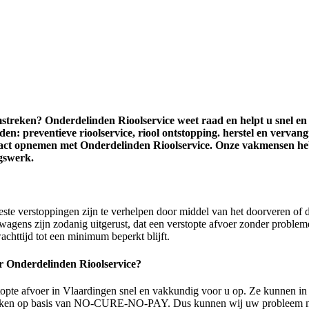
omstreken? Onderdelinden Rioolservice weet raad en helpt u snel e
n: preventieve rioolservice, riool ontstopping. herstel en vervangi
contact opnemen met Onderdelinden Rioolservice. Onze vakmensen 
ngswerk.
este verstoppingen zijn te verhelpen door middel van het doorveren of 
wagens zijn zodanig uitgerust, dat een verstopte afvoer zonder proble
achttijd tot een minimum beperkt blijft.
r Onderdelinden Rioolservice?
opte afvoer in Vlaardingen snel en vakkundig voor u op. Ze kunnen in n
ken op basis van NO-CURE-NO-PAY. Dus kunnen wij uw probleem niet ve