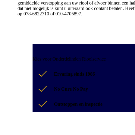
gemiddelde verstopping aan uw riool of afvoer binnen een hal
dat niet mogelijk is kunt u uiteraard ook contant betalen. He
op 078-6822710 of 010-4705897.
Kies voor Onderdelinden Rioolservice
Ervaring sinds 1986
No Cure No Pay
Ontstoppen en inspectie