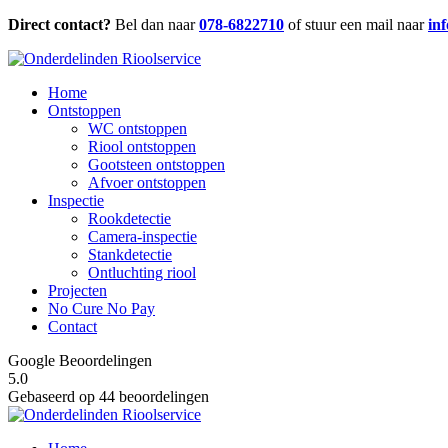
Direct contact?
Bel dan naar
078-6822710
of stuur een mail naar
in
Home
Ontstoppen
WC ontstoppen
Riool ontstoppen
Gootsteen ontstoppen
Afvoer ontstoppen
Inspectie
Rookdetectie
Camera-inspectie
Stankdetectie
Ontluchting riool
Projecten
No Cure No Pay
Contact
Google Beoordelingen
5.0
Gebaseerd op 44 beoordelingen