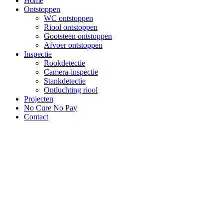
Home
Ontstoppen
WC ontstoppen
Riool ontstoppen
Gootsteen ontstoppen
Afvoer ontstoppen
Inspectie
Rookdetectie
Camera-inspectie
Stankdetectie
Ontluchting riool
Projecten
No Cure No Pay
Contact