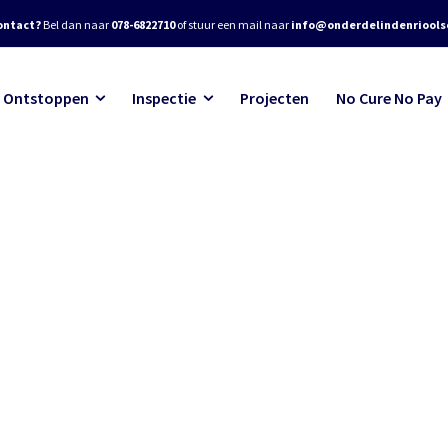
ontact?
Bel dan naar
078-6822710
of stuur een mail naar
info@onderdelindenrioolse
Ontstoppen
Inspectie
Projecten
No Cure No Pay