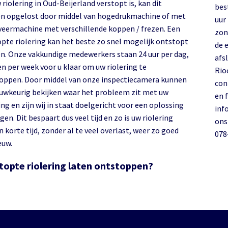
 riolering in Oud-Beijerland verstopt is, kan dit
bes
n opgelost door middel van hogedrukmachine of met
uur 
veermachine met verschillende koppen / frezen. Een
zon
opte riolering kan het beste zo snel mogelijk ontstopt
de 
n. Onze vakkundige medewerkers staan 24 uur per dag,
afs
en per week voor u klaar om uw riolering te
Rio
oppen. Door middel van onze inspectiecamera kunnen
con
auwkeurig bekijken waar het probleem zit met uw
en 
ing en zijn wij in staat doelgericht voor een oplossing
inf
gen. Dit bespaart dus veel tijd en zo is uw riolering
ons
 korte tijd, zonder al te veel overlast, weer zo goed
078
euw.
topte riolering laten ontstoppen?