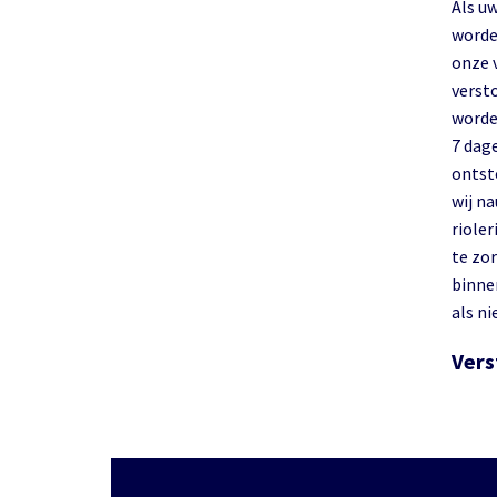
Als uw
worde
onze 
verst
worde
7 dag
ontst
wij n
rioler
te zor
binnen
als ni
Vers