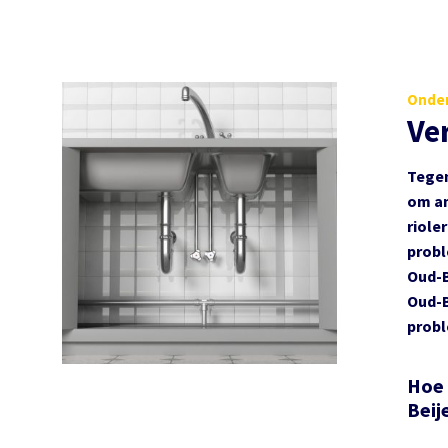
Onder
Ve
Tegen
om an
rioler
probl
Oud-B
Oud-B
probl
Hoe 
Beij