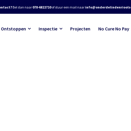
ontact?
Bel dan naar
078-6822710
of stuur een mail naar
info@onderdelindenrioolse
Ontstoppen
Inspectie
Projecten
No Cure No Pay