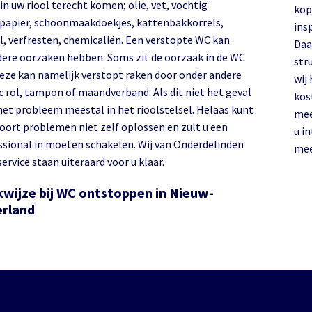
in uw riool terecht komen; olie, vet, vochtig
kop
tpapier, schoonmaakdoekjes, kattenbakkorrels,
ins
el, verfresten, chemicaliën. Een verstopte WC kan
Daa
ere oorzaken hebben. Soms zit de oorzaak in de WC
str
deze kan namelijk verstopt raken door onder andere
wij
c rol, tampon of maandverband. Als dit niet het geval
kos
 het probleem meestal in het rioolstelsel. Helaas kunt
mee
soort problemen niet zelf oplossen en zult u een
u i
ssional in moeten schakelen. Wij van Onderdelinden
mee
ervice staan uiteraard voor u klaar.
wijze bij WC ontstoppen in Nieuw-
erland