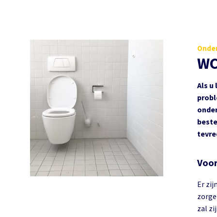
Onder
WC
Als u
probl
onder
beste
tevre
Voor
Er zij
zorge
zal zi