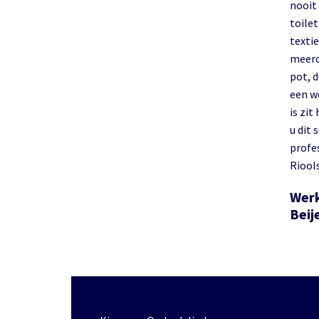
nooit 
toile
texti
meerd
pot, 
een w
is zit
u dit 
profe
Riools
Werk
Beij