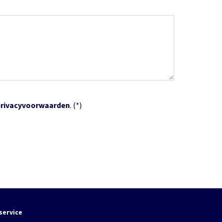
privacyvoorwaarden
. (*)
service