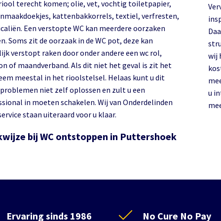
riool terecht komen; olie, vet, vochtig toiletpapier,
Ver
nmaakdoekjes, kattenbakkorrels, textiel, verfresten,
ins
caliën. Een verstopte WC kan meerdere oorzaken
Daa
n. Soms zit de oorzaak in de WC pot, deze kan
str
ijk verstopt raken door onder andere een wc rol,
wij
 of maandverband. Als dit niet het geval is zit het
kos
em meestal in het rioolstelsel. Helaas kunt u dit
mee
 problemen niet zelf oplossen en zult u een
u i
ssional in moeten schakelen. Wij van Onderdelinden
mee
ervice staan uiteraard voor u klaar.
wijze bij WC ontstoppen in Puttershoek
Ervaring sinds 1986
No Cure No Pay