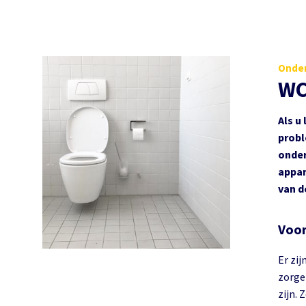
Onder
WC
Als u
probl
onder
appar
van d
Voor
Er zij
zorge
zijn. 