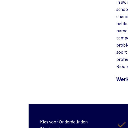
in uw 
schoo
chemi
hebbe
namel
tampon
proble
soort
profe
Riools
Werk
Kies voor Onderdelinden