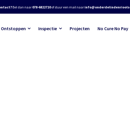
ontact?
Bel dan naar
078-6822710
of stuur een mail naar
info@onderdelindenrioolse
Ontstoppen
Inspectie
Projecten
No Cure No Pay