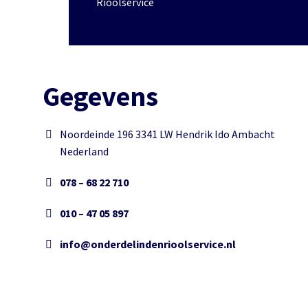
Rioolservice
Gegevens
Noordeinde 196 3341 LW Hendrik Ido Ambacht
Nederland
078 – 68 22 710
010 – 47 05 897
info@onderdelindenrioolservice.nl