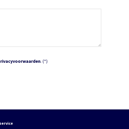
privacyvoorwaarden
. (*)
service