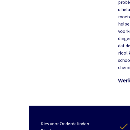
probl
u hela
moete
helpe
voork
dinge
dat d
riool 
schoo
chemi
Werk
Kies voor Onderdelinden