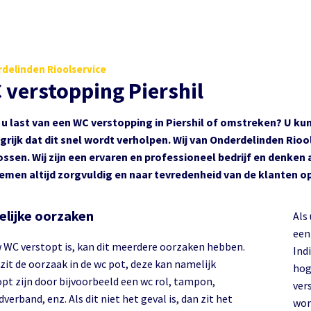
delinden Rioolservice
 verstopping Piershil
 u last van een WC verstopping in Piershil of omstreken? U ku
grijk dat dit snel wordt verholpen. Wij van Onderdelinden Rio
ossen. Wij zijn een ervaren en professioneel bedrijf en denken 
emen altijd zorgvuldig en naar tevredenheid van de klanten op
lijke oorzaken
Als
een
w WC verstopt is, kan dit meerdere oorzaken hebben.
Ind
zit de oorzaak in de wc pot, deze kan namelijk
hog
opt zijn door bijvoorbeeld een wc rol, tampon,
ver
erband, enz. Als dit niet het geval is, dan zit het
wor