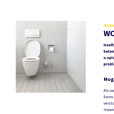
Onder
WC
Heeft
belan
u opl
probl
Moge
Als u
Soms 
verst
maandv