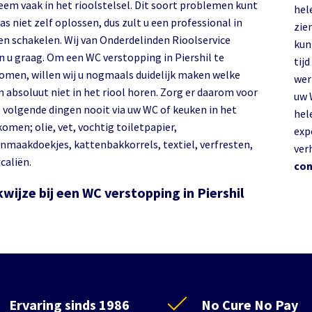
eem vaak in het rioolstelsel. Dit soort problemen kunt
hel
as niet zelf oplossen, dus zult u een professional in
zie
n schakelen. Wij van Onderdelinden Rioolservice
kun
n u graag. Om een WC verstopping in Piershil te
tij
omen, willen wij u nogmaals duidelijk maken welke
wer
n absoluut niet in het riool horen. Zorg er daarom voor
uw 
e volgende dingen nooit via uw WC of keuken in het
hel
komen; olie, vet, vochtig toiletpapier,
exp
nmaakdoekjes, kattenbakkorrels, textiel, verfresten,
ver
caliën.
con
wijze bij een WC verstopping in Piershil
Ervaring sinds 1986
No Cure No Pay