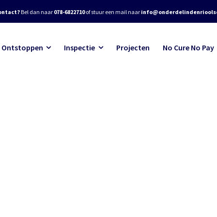
ontact?
Bel dan naar
078-6822710
of stuur een mail naar
info@onderdelindenrioolse
Ontstoppen
Inspectie
Projecten
No Cure No Pay