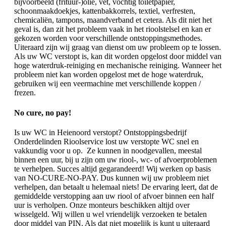
bijvoorbeeld (frituur-)olie, vet, vochtig toiletpapier,
schoonmaakdoekjes, kattenbakkorrels, textiel, verfresten,
chemicaliën, tampons, maandverband et cetera. Als dit niet het
geval is, dan zit het probleem vaak in het rioolstelsel en kan er
gekozen worden voor verschillende ontstoppingsmethodes.
Uiteraard zijn wij graag van dienst om uw probleem op te lossen.
Als uw WC verstopt is, kan dit worden opgelost door middel van
hoge waterdruk-reiniging en mechanische reiniging. Wanneer het
probleem niet kan worden opgelost met de hoge waterdruk,
gebruiken wij een veermachine met verschillende koppen /
frezen.
No cure, no pay!
Is uw WC in Heienoord verstopt? Ontstoppingsbedrijf
Onderdelinden Rioolservice lost uw verstopte WC snel en
vakkundig voor u op. Ze kunnen in noodgevallen, meestal
binnen een uur, bij u zijn om uw riool-, wc- of afvoerproblemen
te verhelpen. Succes altijd gegarandeerd! Wij werken op basis
van NO-CURE-NO-PAY. Dus kunnen wij uw probleem niet
verhelpen, dan betaalt u helemaal niets! De ervaring leert, dat de
gemiddelde verstopping aan uw riool of afvoer binnen een half
uur is verholpen. Onze monteurs beschikken altijd over
wisselgeld. Wij willen u wel vriendelijk verzoeken te betalen
door middel van PIN. Als dat niet mogelijk is kunt u uiteraard