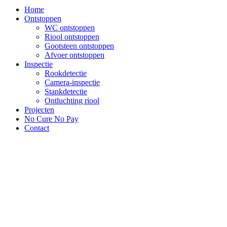
Home
Ontstoppen
WC ontstoppen
Riool ontstoppen
Gootsteen ontstoppen
Afvoer ontstoppen
Inspectie
Rookdetectie
Camera-inspectie
Stankdetectie
Ontluchting riool
Projecten
No Cure No Pay
Contact