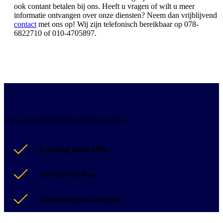
ook contant betalen bij ons. Heeft u vragen of wilt u meer
informatie ontvangen over onze diensten? Neem dan vrijblijvend
contact
met ons op! Wij zijn telefonisch bereikbaar op 078-
6822710 of 010-4705897.
Kies voor Onderdelinden Rioolservice
Ervaring sinds 1986
No Cure No Pay
Ontstoppen en inspectie