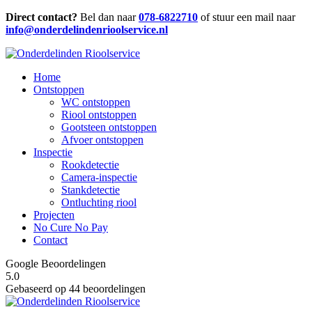
Direct contact?
Bel dan naar
078-6822710
of stuur een mail naar
info@onderdelindenrioolservice.nl
Home
Ontstoppen
WC ontstoppen
Riool ontstoppen
Gootsteen ontstoppen
Afvoer ontstoppen
Inspectie
Rookdetectie
Camera-inspectie
Stankdetectie
Ontluchting riool
Projecten
No Cure No Pay
Contact
Google Beoordelingen
5.0
Gebaseerd op 44 beoordelingen