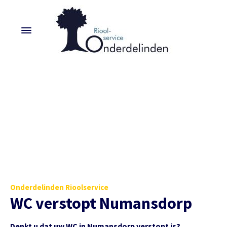
Onderdelinden Rioolservice
WC verstopt Numansdorp
Denkt u dat uw WC in Numansdorp verstopt is?