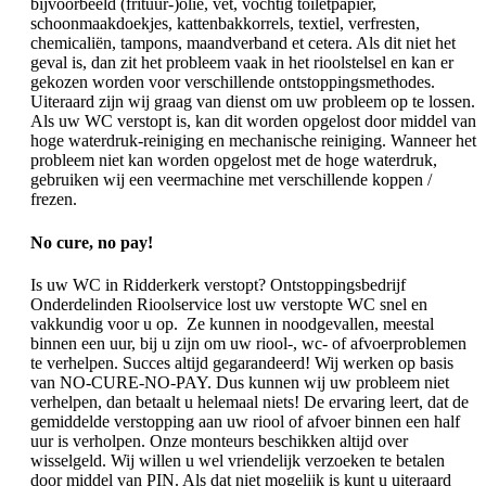
bijvoorbeeld (frituur-)olie, vet, vochtig toiletpapier,
schoonmaakdoekjes, kattenbakkorrels, textiel, verfresten,
chemicaliën, tampons, maandverband et cetera. Als dit niet het
geval is, dan zit het probleem vaak in het rioolstelsel en kan er
gekozen worden voor verschillende ontstoppingsmethodes.
Uiteraard zijn wij graag van dienst om uw probleem op te lossen.
Als uw WC verstopt is, kan dit worden opgelost door middel van
hoge waterdruk-reiniging en mechanische reiniging. Wanneer het
probleem niet kan worden opgelost met de hoge waterdruk,
gebruiken wij een veermachine met verschillende koppen /
frezen.
No cure, no pay!
Is uw WC in Ridderkerk verstopt? Ontstoppingsbedrijf
Onderdelinden Rioolservice lost uw verstopte WC snel en
vakkundig voor u op. Ze kunnen in noodgevallen, meestal
binnen een uur, bij u zijn om uw riool-, wc- of afvoerproblemen
te verhelpen. Succes altijd gegarandeerd! Wij werken op basis
van NO-CURE-NO-PAY. Dus kunnen wij uw probleem niet
verhelpen, dan betaalt u helemaal niets! De ervaring leert, dat de
gemiddelde verstopping aan uw riool of afvoer binnen een half
uur is verholpen. Onze monteurs beschikken altijd over
wisselgeld. Wij willen u wel vriendelijk verzoeken te betalen
door middel van PIN. Als dat niet mogelijk is kunt u uiteraard