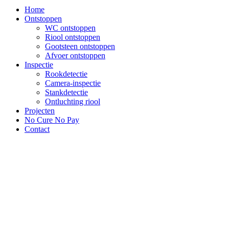
Home
Ontstoppen
WC ontstoppen
Riool ontstoppen
Gootsteen ontstoppen
Afvoer ontstoppen
Inspectie
Rookdetectie
Camera-inspectie
Stankdetectie
Ontluchting riool
Projecten
No Cure No Pay
Contact