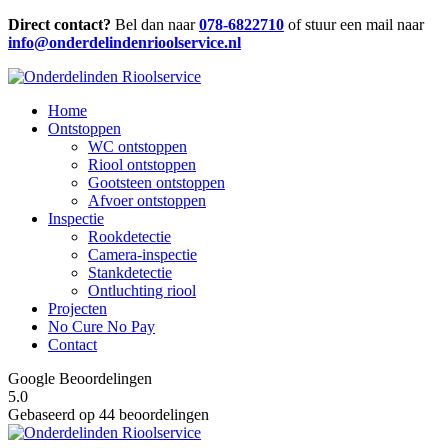
Direct contact?
Bel dan naar
078-6822710
of stuur een mail naar
info@onderdelindenrioolservice.nl
Home
Ontstoppen
WC ontstoppen
Riool ontstoppen
Gootsteen ontstoppen
Afvoer ontstoppen
Inspectie
Rookdetectie
Camera-inspectie
Stankdetectie
Ontluchting riool
Projecten
No Cure No Pay
Contact
Google Beoordelingen
5.0
Gebaseerd op 44 beoordelingen