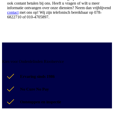
ook contant betalen bij ons. Heeft u vragen of wilt u meer
informatie ontvangen over onze diensten? Neem dan vrijblijvend
contact
met ons op! Wij zijn telefonisch bereikbaar op 078-
6822710 of 010-4705897.
Kies voor Onderdelinden Rioolservice
Ervaring sinds 1986
No Cure No Pay
Ontstoppen en inspectie